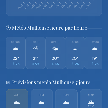
🕐 Météo Mulhouse heure par heure
00:00
01:00
02:00
03:00
04:00
☁️
⛅
🌤️
☀️
☁️
22°
21°
20°
20°
19°
💧 0%
💧 0%
💧 0%
💧 0%
💧 0%
📅 Prévisions météo Mulhouse 7 jours
AUJ.
DIM.
LUN.
MAR.
☁️
☁️
☁️
🌦️