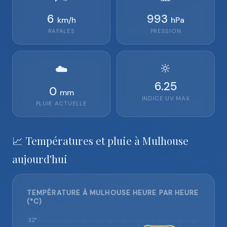
6
993
km/h
hPa
RAFALES
PRESSION
🔆
☁️
6.25
0
mm
INDICE UV MAX
PLUIE ACTUELLE
📈 Températures et pluie à Mulhouse
aujourd'hui
TEMPÉRATURE À MULHOUSE HEURE PAR HEURE
(°C)