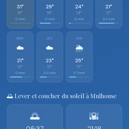
31°
29°
24°
21°
18°
19°
14°
12°
0 mm
0 mm
0 mm
3.3 mm
MER.
JEU.
VEN.
☁️
☁️
🌦️
21°
23°
25°
14°
12°
13°
0 mm
0.3 mm
5.7 mm
🌅 Lever et coucher du soleil à Mulhouse
🌅
🌇