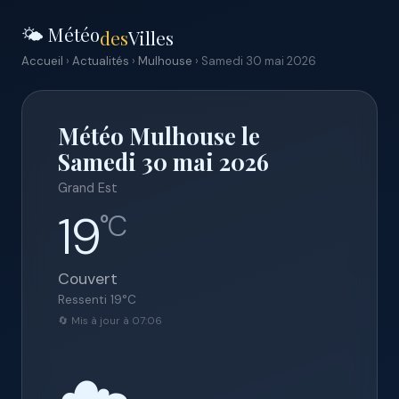
🌤️ Météo
des
Villes
Accueil
›
Actualités
›
Mulhouse
› Samedi 30 mai 2026
Météo Mulhouse le
Samedi 30 mai 2026
Grand Est
19
°C
Couvert
Ressenti
19
°C
🔄 Mis à jour à 07:06