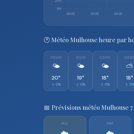
🕐 Météo Mulhouse heure par h
00:00
01:00
02:00
03:0
🌤️
🌤️
🌤️
⛅
20°
19°
18°
18°
💧 0%
💧 0%
💧 0%
💧 0
📅 Prévisions météo Mulhouse 7
AUJ.
DIM.
☁️
☁️