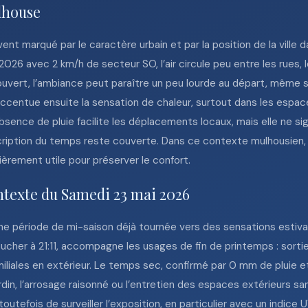
ulhouse
nt marqué par le caractère urbain et par la position de la ville d
26 avec 2 km/h de secteur SO, l’air circule peu entre les rues, l
uvert, l’ambiance peut paraître un peu lourde au départ, même s
centue ensuite la sensation de chaleur, surtout dans les espace
sence de pluie facilite les déplacements locaux, mais elle ne si
ription du temps reste couverte. Dans ce contexte mulhousien, la
ièrement utile pour préserver le confort.
ntexte du Samedi 23 mai 2026
ne période de mi-saison déjà tournée vers des sensations estival
oucher à 21:11, accompagne les usages de fin de printemps : sortie
miliales en extérieur. Le temps sec, confirmé par 0 mm de pluie e
din, l’arrosage raisonné ou l’entretien des espaces extérieurs sa
outefois de surveiller l’exposition, en particulier avec un indice