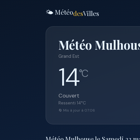
🌤️ Météo
des
Villes
Météo Mulhous
Grand Est
14
°C
Couvert
Ressenti
14
°C
🔄 Mis à jour à 07:06
Météo Mulhouse le Samedi 23 mai 