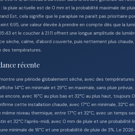
: la pluie actuelle est de 0 mm et la probabilité maximale de plui
nd Est, cela signifie que le parapluie ne paraît pas prioritaire p
teint 6.95, une valeur élevée à prendre en compte dès que la lum
05:43 et le coucher à 21:11 offrent une longue amplitude de lumiè
e sèche, calme, d’abord couverte, puis nettement plus chaude, a
ée des températures.
dance récente
 montre une période globalement sèche, avec des températures é
fiche 14°C en minimale et 29°C en maximale, sans pluie prévue, 
se encore, avec 16°C au plus bas et 32°C au plus haut, toujours
nfirme cette installation chaude, avec 17°C en minimale, 32°C e
le même niveau thermique, entre 17°C et 32°C, avec un temps sec
in et 32°C l’après-midi, avec 0 mm de pluie et une probabilité
c une minimale de 16°C et une probabilité de pluie de 3%. Le 2026