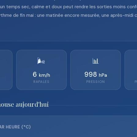
d’un temps sec, calme et doux peut rendre les sorties moins conf
 rythme de fin mai : une matinée encore mesurée, une après-midi 
🌬️
📊
6
998
km/h
hPa
RAFALES
PRESSION
P
house aujourd'hui
R HEURE (°C)