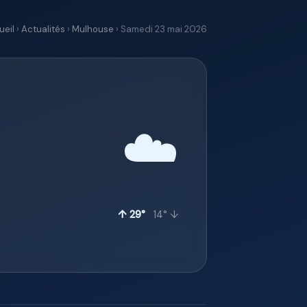
ueil
›
Actualités
›
Mulhouse
› Samedi 23 mai 2026
☁️
↑ 29°
14° ↓