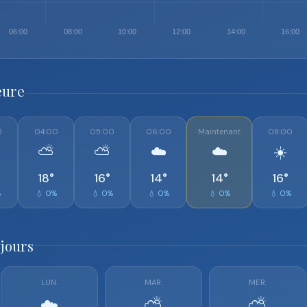
eure
0
04:00
05:00
06:00
Maintenant
08:00
⛅
⛅
☁️
☁️
☀️
18°
16°
14°
14°
16°
%
💧 0%
💧 0%
💧 0%
💧 0%
💧 0%
 jours
LUN.
MAR.
MER.
☁️
⛅
⛅