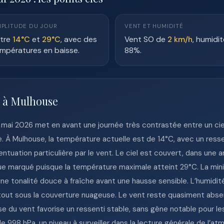
PLITUDE DU JOUR
VENT ET HUMIDITÉ
tre
14°C
et
29°C
, avec des
Vent SO de
2 km/h
, humidit
mpératures en baisse.
88%.
e à Mulhouse
mai 2026 met en avant une journée très contrastée entre un ciel
e. À Mulhouse, la température actuelle est de 14°C, avec un resse
uation particulière par le vent. Le ciel est couvert, dans une a
ue marqué puisque la température maximale atteint 29°C. La mini
une tonalité douce à fraîche avant une hausse sensible. L’humidit
urtout sous la couverture nuageuse. Le vent reste quasiment abs
sse du vent favorise un ressenti stable, sans gêne notable pour l
de 998 hPa, un niveau à surveiller dans la lecture générale de l’a