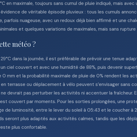
°C en maximale, toujours sans cumul de pluie indiqué, mais avec 
 évidence de véritable épisode pluvieux : tous les cumuls anno
 parfois nuageuse, avec un redoux déjà bien affirmé et une chaleu
inimales et quelques variations de maximales, mais sans rupture
ette météo ?
 29°C dans la journée, il est préférable de prévoir une tenue ad
s un ciel couvert et avec une humidité de 88%, puis devenir super
e 0 mm et la probabilité maximale de pluie de 0% rendent les acti
ie en terrasse ou déplacement à vélo peuvent s’envisager sans co
ne devrait pas perturber les activités ni accentuer la fraîcheur. 
l est couvert par moments. Pour les sorties prolongées, une prote
e de luminosité, entre le lever du soleil à 05:43 et le coucher à 2
s seront plus adaptés aux activités calmes, tandis que les dép
reste plus confortable.