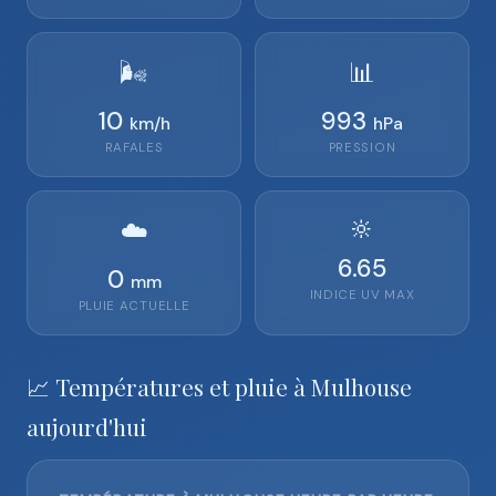
🌬️
📊
10
993
km/h
hPa
RAFALES
PRESSION
🔆
☁️
6.65
0
mm
INDICE UV MAX
PLUIE ACTUELLE
📈 Températures et pluie à Mulhouse
aujourd'hui