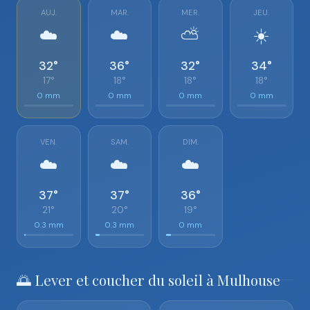
AUJ.
MAR.
MER.
JEU.
☁️
☁️
⛅
☀️
32°
36°
32°
34°
17°
18°
18°
18°
0 mm
0 mm
0 mm
0 mm
VEN.
SAM.
DIM.
☁️
☁️
☁️
37°
37°
36°
21°
20°
19°
0.3 mm
0.3 mm
0 mm
🌅 Lever et coucher du soleil à Mulhouse