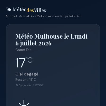
🌤️ Météo
des
Villes
Accueil
›
Actualités
›
Mulhouse
› Lundi 6 juillet 2026
Météo Mulhouse le Lundi
6 juillet 2026
Grand Est
17
°C
Ciel dégagé
Ressenti
18
°C
🔄 Mis à jour à 07:06