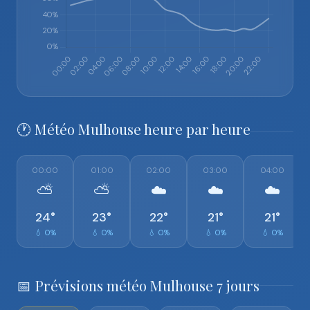
🕐 Météo Mulhouse heure par heure
00:00
01:00
02:00
03:00
04:00
⛅
⛅
☁️
☁️
☁️
24°
23°
22°
21°
21°
💧 0%
💧 0%
💧 0%
💧 0%
💧 0%
📅 Prévisions météo Mulhouse 7 jours