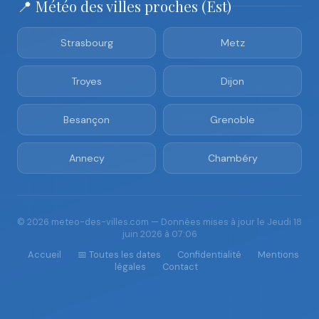
📍 Météo des villes proches (Est)
Strasbourg
Metz
Troyes
Dijon
Besançon
Grenoble
Annecy
Chambéry
© 2026 meteo-des-villes.com — Données mises à jour le Jeudi 18
juin 2026 à 07:06
Accueil
📅 Toutes les dates
Confidentialité
Mentions
légales
Contact