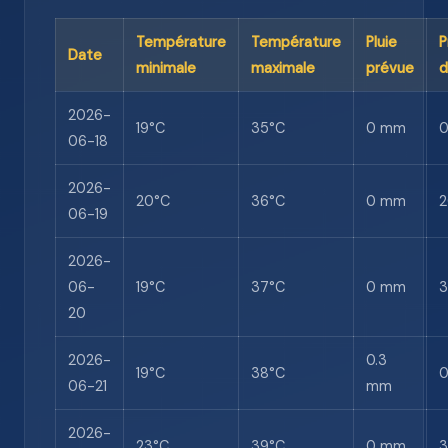
Température
Température
Pluie
P
Date
minimale
maximale
prévue
d
2026-
19°C
35°C
0 mm
06-18
2026-
20°C
36°C
0 mm
06-19
2026-
06-
19°C
37°C
0 mm
20
2026-
0.3
19°C
38°C
06-21
mm
2026-
23°C
39°C
0 mm