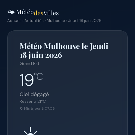
🌤️ Météo
des
Villes
Accueil
›
Actualités
›
Mulhouse
› Jeudi 18 juin 2026
Météo Mulhouse le Jeudi
18 juin 2026
Grand Est
19
°C
Ciel dégagé
Ressenti
21
°C
🔄 Mis à jour à 07:06