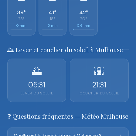
39°
41°
42°
23°
18°
20°
0 mm
0 mm
0.6 mm
🌅 Lever et coucher du soleil à Mulhouse
🌅
🌇
05:31
21:31
LEVER DU SOLEIL
COUCHER DU SOLEIL
❓ Questions fréquentes — Météo Mulhouse
Quelle est la température à Mulhouse ?
▼