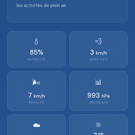
les activités de plein air.
💧
💨
85
%
3
km/h
HUMIDITÉ
VENT
SSO
🌬️
📊
7
993
km/h
hPa
RAFALES
PRESSION
🔆
☁️