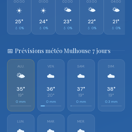
00:00
01:00
02:00
03:00
04:00
☀️
☀️
🌤️
🌤️
🌤️
25°
24°
23°
22°
21°
💧 0%
💧 0%
💧 0%
💧 0%
💧 0%
📅 Prévisions météo Mulhouse 7 jours
AUJ.
VEN.
SAM.
DIM.
🌤️
☁️
☁️
☁️
35°
36°
37°
38°
19°
20°
19°
19°
0 mm
0 mm
0 mm
0.3 mm
LUN.
MAR.
MER.
☁️
☁️
☁️