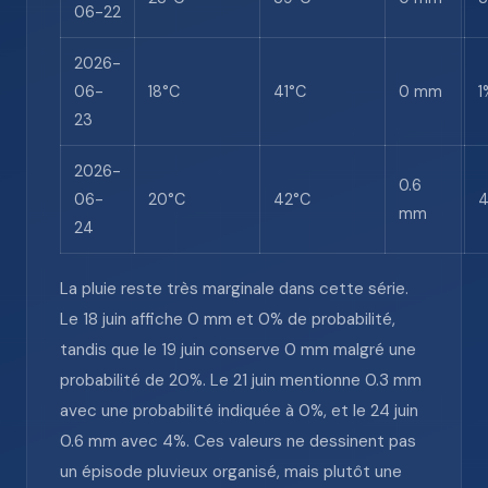
06-22
2026-
06-
18°C
41°C
0 mm
1
23
2026-
0.6
06-
20°C
42°C
mm
24
La pluie reste très marginale dans cette série.
Le 18 juin affiche 0 mm et 0% de probabilité,
tandis que le 19 juin conserve 0 mm malgré une
probabilité de 20%. Le 21 juin mentionne 0.3 mm
avec une probabilité indiquée à 0%, et le 24 juin
0.6 mm avec 4%. Ces valeurs ne dessinent pas
un épisode pluvieux organisé, mais plutôt une