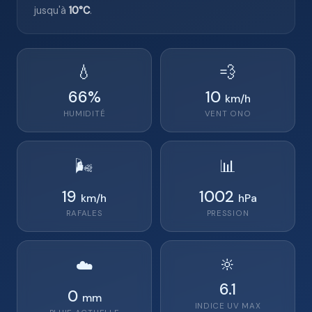
jusqu'à
10°C
.
💧
💨
66
%
10
km/h
HUMIDITÉ
VENT
ONO
🌬️
📊
19
1002
km/h
hPa
RAFALES
PRESSION
🔆
☁️
6.1
0
mm
INDICE UV MAX