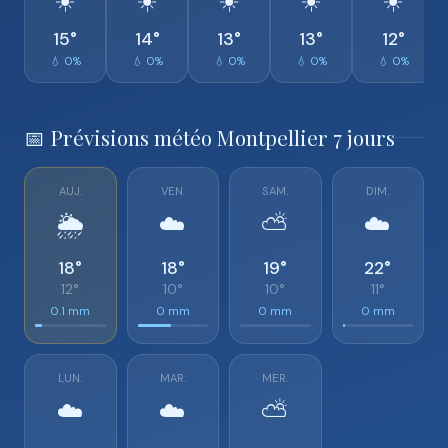
☀️
☀️
☀️
☀️
☀️
15°
14°
13°
13°
12°
💧 0%
💧 0%
💧 0%
💧 0%
💧 0%
📅 Prévisions météo Montpellier 7 jours
AUJ.
VEN.
SAM.
DIM.
🌦️
☁️
⛅
☁️
18°
18°
19°
22°
12°
10°
10°
11°
0.1 mm
0 mm
0 mm
0 mm
LUN.
MAR.
MER.
☁️
☁️
⛅