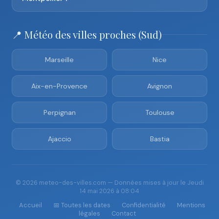
📍 Météo des villes proches (Sud)
Marseille
Nice
Aix-en-Provence
Avignon
Perpignan
Toulouse
Ajaccio
Bastia
© 2026 meteo-des-villes.com — Données mises à jour le Jeudi
14 mai 2026 à 08:04
Accueil
📅 Toutes les dates
Confidentialité
Mentions
légales
Contact