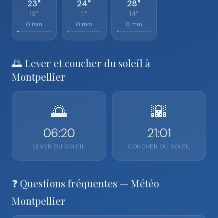
23°
24°
28°
13°
11°
14°
0 mm
0 mm
0 mm
🌅 Lever et coucher du soleil à
Montpellier
🌅
🌇
06:20
21:01
LEVER DU SOLEIL
COUCHER DU SOLEIL
❓ Questions fréquentes — Météo
Montpellier