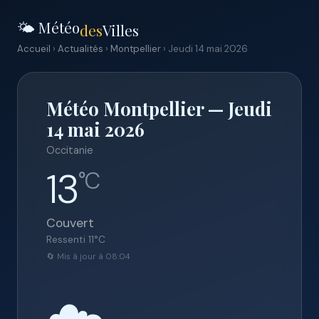
🌤️ Météo
des
Villes
Accueil
›
Actualités
›
Montpellier
› Jeudi 14 mai 2026
Météo Montpellier — Jeudi
14 mai 2026
Occitanie
13
°C
Couvert
Ressenti
11
°C
🔄 Mis à jour à 08:04