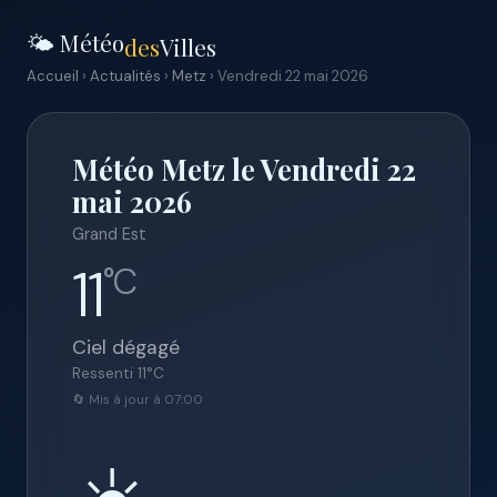
🌤️ Météo
des
Villes
Accueil
›
Actualités
›
Metz
› Vendredi 22 mai 2026
Météo Metz le Vendredi 22
mai 2026
Grand Est
11
°C
Ciel dégagé
Ressenti
11
°C
🔄 Mis à jour à 07:00