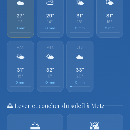
☁️
⛅
🌤️
🌤️
27°
29°
31°
31°
11°
14°
15°
16°
0 mm
0 mm
0 mm
0 mm
MAR.
MER.
JEU.
🌤️
🌤️
☁️
31°
32°
33°
15°
17°
20°
0 mm
0 mm
0 mm
🌅 Lever et coucher du soleil à Metz
🌅
🌇