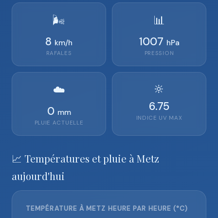
🌬️
📊
8
1007
km/h
hPa
RAFALES
PRESSION
🔆
☁️
6.75
0
mm
INDICE UV MAX
PLUIE ACTUELLE
📈 Températures et pluie à Metz
aujourd'hui
TEMPÉRATURE À METZ HEURE PAR HEURE (°C)