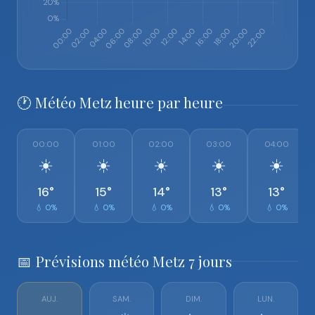
🕐 Météo Metz heure par heure
00:00
01:00
02:00
03:00
04:00
☀️
☀️
☀️
☀️
☀️
16°
15°
14°
13°
13°
💧 0%
💧 0%
💧 0%
💧 0%
💧 0%
📅 Prévisions météo Metz 7 jours
AUJ.
SAM.
DIM.
LUN.