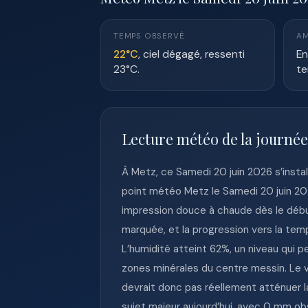
TEMPS OBSERVÉ
AM
22°C
, ciel dégagé, ressenti
En
23°C.
te
Lecture météo de la journé
À Metz, ce Samedi 20 juin 2026 s’insta
point météo Metz le Samedi 20 juin 20
impression douce à chaude dès le début
marquée, et la progression vers la tem
L’humidité atteint 62%, un niveau qui p
zones minérales du centre messin. Le ve
devrait donc pas réellement atténuer la 
sujet majeur aujourd’hui, avec 0 mm obs