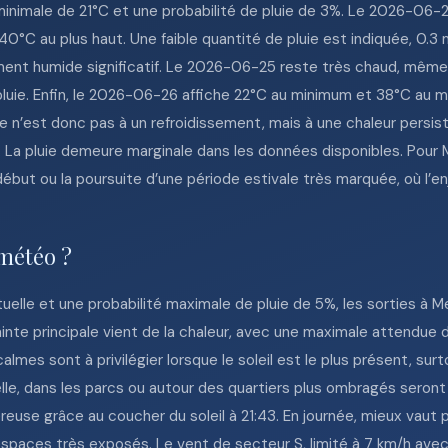
nimale de 21°C et une probabilité de pluie de 3%. Le 2026-06-24
 40°C au plus haut. Une faible quantité de pluie est indiquée, 0.3
ment humide significatif. Le 2026-06-25 reste très chaud, même
pluie. Enfin, le 2026-06-26 affiche 22°C au minimum et 38°C au 
e n’est donc pas à un refroidissement, mais à une chaleur persist
La pluie demeure marginale dans les données disponibles. Pour Me
 début ou la poursuite d’une période estivale très marquée, où l’en
 météo ?
uelle et une probabilité maximale de pluie de 5%, les sorties à 
rainte principale vient de la chaleur, avec une maximale attendue 
almes sont à privilégier lorsque le soleil est le plus présent, su
e, dans les parcs ou autour des quartiers plus ombragés seront 
éreuse grâce au coucher du soleil à 21:43. En journée, mieux vaut 
 espaces très exposés. Le vent de secteur S, limité à 7 km/h ave