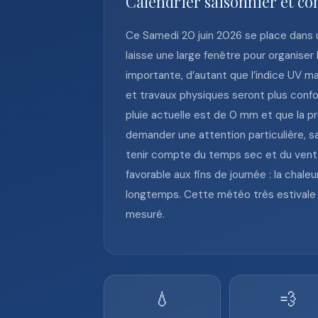
Calendrier saisonnier et co
Ce Samedi 20 juin 2026 se place dans un
laisse une large fenêtre pour organiser
importante, d’autant que l’indice UV max
et travaux physiques seront plus confor
pluie actuelle est de 0 mm et que la p
demander une attention particulière, s
tenir compte du temps sec et du vent fai
favorable aux fins de journée : la chal
longtemps. Cette météo très estivale i
mesuré.
💧
💨