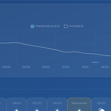
0
04:00
05:00
06:00
Maintenant
08:00
☀️
☀️
☀️
☀️
🌤️