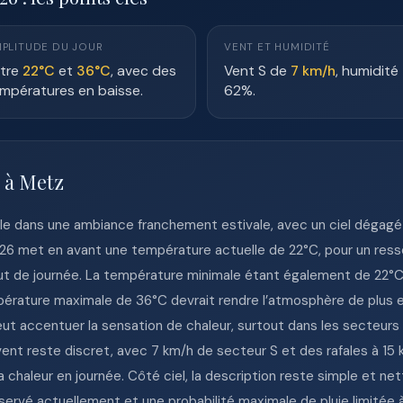
PLITUDE DU JOUR
VENT ET HUMIDITÉ
tre
22°C
et
36°C
, avec des
Vent S de
7 km/h
, humidité
mpératures en baisse.
62%.
e à Metz
lle dans une ambiance franchement estivale, avec un ciel dégagé 
26 met en avant une température actuelle de 22°C, pour un ress
 de journée. La température minimale étant également de 22°C, l
pérature maximale de 36°C devrait rendre l’atmosphère de plus en 
eut accentuer la sensation de chaleur, surtout dans les secteurs u
nt reste discret, avec 7 km/h de secteur S et des rafales à 15 km
chaleur en journée. Côté ciel, la description reste simple et nett
ervé actuellement et une probabilité maximale de pluie limitée à 