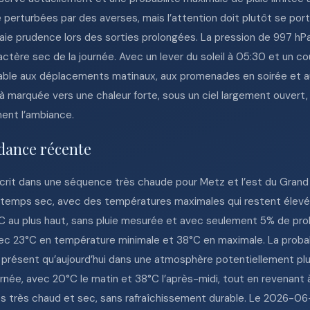
perturbées par des averses, mais l’attention doit plutôt se porter 
vraie prudence lors des sorties prolongées. La pression de 997 
ctère sec de la journée. Avec un lever du soleil à 05:30 et un co
able aux déplacements matinaux, aux promenades en soirée et aux
à marquée vers une chaleur forte, sous un ciel largement ouvert, 
ment l’ambiance.
dance récente
scrit dans une séquence très chaude pour Metz et l’est du Grand 
 temps sec, avec des températures maximales qui restent élevée
C au plus haut, sans pluie mesurée et avec seulement 5% de prob
ec 23°C en température minimale et 38°C en maximale. La probabi
lus présent qu’aujourd’hui dans une atmosphère potentiellement p
rnée, avec 20°C le matin et 38°C l’après-midi, tout en revenant 
mps très chaud et sec, sans rafraîchissement durable. Le 2026-0