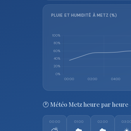
PLUIE ET HUMIDITÉ À METZ (%)
🕐 Météo Metz heure par heure
00:00
01:00
02:00
03:0
⛅
☁️
☁️
☀️