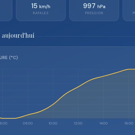
15
997
km/h
hPa
RAFALES
PRESSION
P
 aujourd'hui
URE (°C)