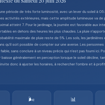
ntexte du Samedi 20 juin 2026
e période de très forte luminosité, avec un lever du soleil à 05
 les activités extérieures, mais cette amplitude lumineuse va de 
imal atteint 7. Pour le jardinage, la journée est favorable aux in
tables en dehors des heures les plus chaudes. La pluie n’apporter
robabilité maximale de pluie reste de 5%. Les sols, les jardinièr
ans qu’il soit possible de compter sur une averse. Les personnes
ble, sans conclure à un niveau précis qui n’est pas fourni ici. Po
eur baisse généralement en perception lorsque le soleil décline, ta
nvite donc à ajuster les horaires, à rechercher l’ombre et à prof
🌬️
📊