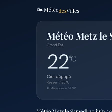
🌤️ Météo
des
Villes
Météo Metz le 
Grand Est
22
°C
Ciel dégagé
Ressenti
23
°C
🔄 Mis à jour à 07:00
Météo Metz le Samedi 20 juin 2026