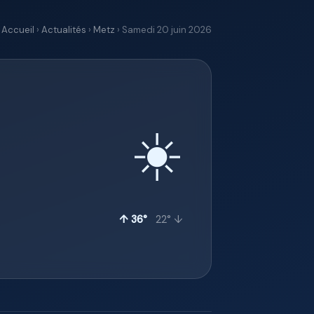
Accueil
›
Actualités
›
Metz
› Samedi 20 juin 2026
☀️
↑ 36°
22° ↓