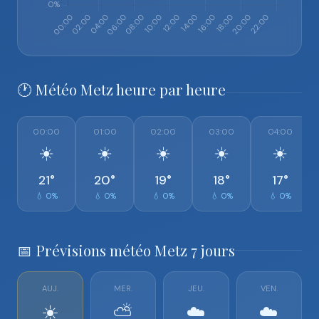
🕐 Météo Metz heure par heure
00:00
01:00
02:00
03:00
04:00
☀️
☀️
☀️
☀️
☀️
21°
20°
19°
18°
17°
💧 0%
💧 0%
💧 0%
💧 0%
💧 0%
📅 Prévisions météo Metz 7 jours
AUJ.
MER.
JEU.
VEN.
☀️
⛅
☁️
☁️