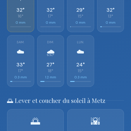
32°
32°
29°
32°
16°
17°
15°
13°
0 mm
0 mm
0 mm
0 mm
SAM.
DIM.
LUN.
☁️
🌧️
☁️
33°
27°
24°
17°
18°
15°
0.3 mm
1.2 mm
0.3 mm
🌅 Lever et coucher du soleil à Metz
🌅
🌇