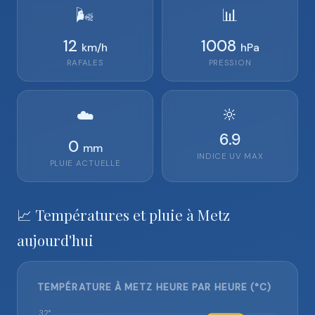
🌬️
📊
12
1008
km/h
hPa
RAFALES
PRESSION
🔆
☁️
6.9
0
mm
INDICE UV MAX
PLUIE ACTUELLE
📈 Températures et pluie à Metz
aujourd'hui
TEMPÉRATURE À METZ HEURE PAR HEURE (°C)