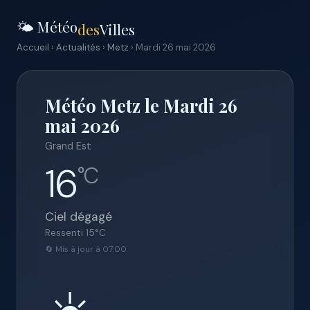
🌤️ Météo
des
Villes
Accueil
›
Actualités
›
Metz
› Mardi 26 mai 2026
Météo Metz le Mardi 26
mai 2026
Grand Est
16
°C
Ciel dégagé
Ressenti
15
°C
🔄 Mis à jour à 07:00