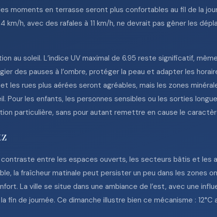
u les moments en terrasse seront plus confortables au fil de la jo
4 km/h, avec des rafales à 11 km/h, ne devrait pas gêner les dépl
on au soleil. L’indice UV maximal de 6.95 reste significatif, même
gier des pauses à l’ombre, protéger la peau et adapter les horaire
 et les rues plus aérées seront agréables, mais les zones minér
l. Pour les enfants, les personnes sensibles ou les sorties longue
n particulière, sans pour autant remettre en cause le caractère 
tz
contraste entre les espaces ouverts, les secteurs bâtis et les 
ble, la fraîcheur matinale peut persister un peu dans les zones o
ort. La ville se situe dans une ambiance de l’est, avec une influ
la fin de journée. Ce dimanche illustre bien ce mécanisme : 12°C a