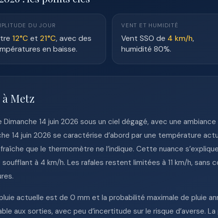
PLITUDE DU JOUR
VENT ET HUMIDITÉ
tre
12°C
et
21°C
, avec des
Vent SSO de
4 km/h
,
mpératures en baisse.
humidité 80%.
e à Metz
le Dimanche 14 juin 2026 sous un ciel dégagé, avec une ambianc
he 14 juin 2026 se caractérise d’abord par une température actuel
fraîche que le thermomètre ne l’indique. Cette nuance s’expliqu
soufflant à 4 km/h. Les rafales restent limitées à 11 km/h, sans c
res.
 pluie actuelle est de 0 mm et la probabilité maximale de pluie a
ble aux sorties, avec peu d’incertitude sur le risque d’averse. La 