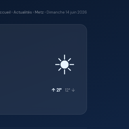
ccueil
›
Actualités
›
Metz
› Dimanche 14 juin 2026
☀️
↑ 21°
12° ↓