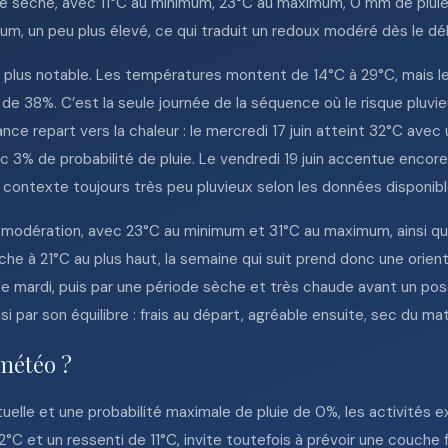
uité sèche, avec 11°C au minimum, 23°C au maximum, 0 mm de pluie 
mum, un peu plus élevé, ce qui traduit un redoux modéré dès le d
 plus notable. Les températures montent de 14°C à 29°C, mais le
 de 38%. C’est la seule journée de la séquence où le risque pluvi
e repart vers la chaleur : le mercredi 17 juin atteint 32°C avec u
vec 3% de probabilité de pluie. Le vendredi 19 juin accentue enc
ontexte toujours très peu pluvieux selon les données disponibl
 modération, avec 23°C au minimum et 31°C au maximum, ainsi que
nche à 21°C au plus haut, la semaine qui suit prend donc une orie
le mardi, puis par une période sèche et très chaude avant un pos
i par son équilibre : frais au départ, agréable ensuite, sec du mati
 météo ?
uelle et une probabilité maximale de pluie de 0%, les activités 
2°C et un ressenti de 11°C, invite toutefois à prévoir une couche 