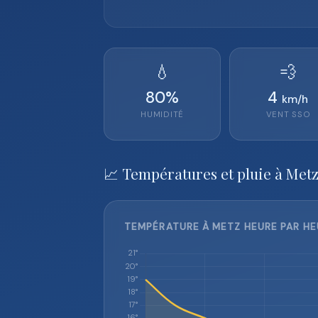
💧
💨
80
%
4
km/h
HUMIDITÉ
VENT
SSO
📈 Températures et pluie à Metz
TEMPÉRATURE À METZ HEURE PAR HE