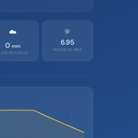
🔆
☁️
6.95
0
mm
INDICE UV MAX
LUIE ACTUELLE