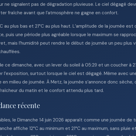
r ne signalent pas de dégradation pluvieuse. Le ciel dégagé dev
ter fraîche avant que l’atmosphère ne gagne en confort.
 au plus bas et 21°C au plus haut. L’amplitude de la journée es
e, puis une période plus agréable lorsque le maximum se rapproch
cret, mais l’humidité peut rendre le début de journée un peu plus
chauffées.
e ce dimanche, avec un lever du soleil à 05:29 et un coucher à 21:
ser l’exposition, surtout lorsque le ciel est dégagé. Même avec
e en milieu de journée. À Metz, la journée s’annonce donc sèche, 
raîcheur du matin et le confort attendu plus tard.
dance récente
nibles, le Dimanche 14 juin 2026 apparaît comme une journée de 
nche affiche 12°C au minimum et 21°C au maximum, sans pluie et 