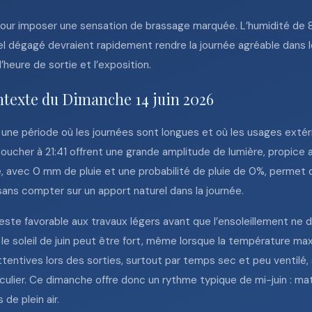
 pour imposer une sensation de brassage marquée. L’humidité de 
iel dégagé devraient rapidement rendre la journée agréable dans le
’heure de sortie et l’exposition.
ntexte du Dimanche 14 juin 2026
s une période où les journées sont longues et où les usages extér
e coucher à 21:41 offrent une grande amplitude de lumière, propic
e, avec 0 mm de pluie et une probabilité de pluie de 0%, permet d
, sans compter sur un apport naturel dans la journée.
 reste favorable aux travaux légers avant que l’ensoleillement ne 
le soleil de juin peut être fort, même lorsque la température ma
ttentives lors des sorties, surtout par temps sec et peu ventilé
ulier. Ce dimanche offre donc un rythme typique de mi-juin : matin
de plein air.