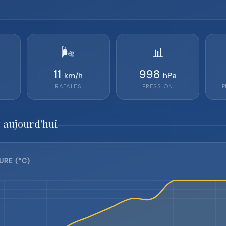
🌬️
📊
11
998
km/h
hPa
RAFALES
PRESSION
P
 aujourd'hui
URE (°C)