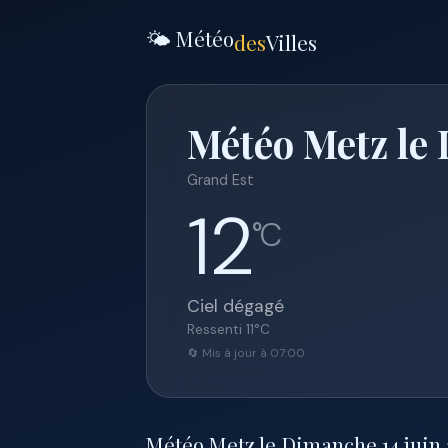
🌤️ Météo
des
Villes
Météo Metz le 
Grand Est
12
°C
Ciel dégagé
Ressenti
11
°C
🔄 Mis à jour à 07:00
Météo Metz le Dimanche 14 juin 2