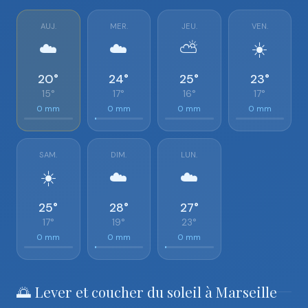
AUJ.
MER.
JEU.
VEN.
☁️
☁️
⛅
☀️
20°
24°
25°
23°
15°
17°
16°
17°
0 mm
0 mm
0 mm
0 mm
SAM.
DIM.
LUN.
☀️
☁️
☁️
25°
28°
27°
17°
19°
23°
0 mm
0 mm
0 mm
🌅 Lever et coucher du soleil à Marseille