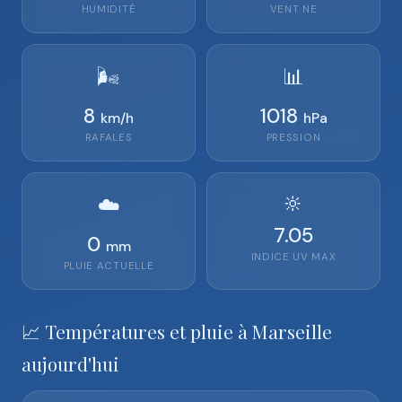
HUMIDITÉ
VENT
NE
🌬️
📊
8
1018
km/h
hPa
RAFALES
PRESSION
🔆
☁️
7.05
0
mm
INDICE UV MAX
PLUIE ACTUELLE
📈 Températures et pluie à Marseille
aujourd'hui