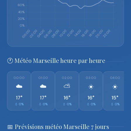
🕐 Météo Marseille heure par heure
00:00
01:00
02:00
03:00
04:00
☁️
☁️
⛅
☀️
☀️
17°
17°
16°
16°
15°
💧 0%
💧 0%
💧 0%
💧 0%
💧 0%
📅 Prévisions météo Marseille 7 jours