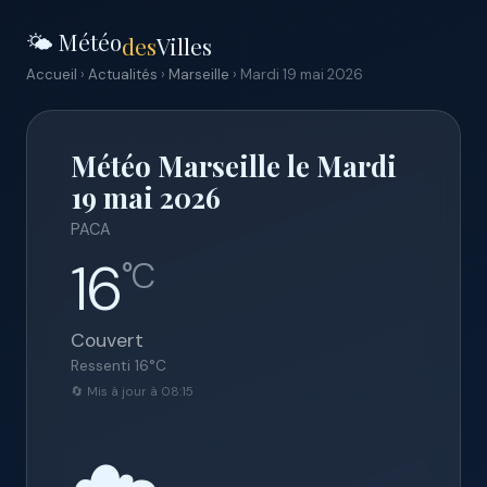
🌤️ Météo
des
Villes
Accueil
›
Actualités
›
Marseille
› Mardi 19 mai 2026
Météo Marseille le Mardi
19 mai 2026
PACA
16
°C
Couvert
Ressenti
16
°C
🔄 Mis à jour à 08:15