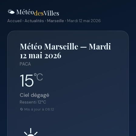
🌤️ Météo
des
Villes
Accueil
›
Actualités
›
Marseille
› Mardi 12 mai 2026
Météo Marseille — Mardi
12 mai 2026
PACA
15
°C
Ciel dégagé
Ressenti
12
°C
🔄 Mis à jour à 08:12