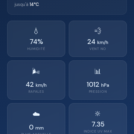
jusqu'à
14°C
.
💧
💨
74
%
24
km/h
HUMIDITÉ
VENT
NO
🌬️
📊
42
1012
km/h
hPa
RAFALES
PRESSION
🔆
☁️
7.35
0
mm
INDICE UV MAX