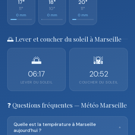
17°
18°
20°
11°
10°
11°
0 mm
0 mm
0 mm
🌅 Lever et coucher du soleil à Marseille
🌅
🌇
06:17
20:52
LEVER DU SOLEIL
COUCHER DU SOLEIL
❓ Questions fréquentes — Météo Marseille
Quelle est la température à Marseille
▼
aujourd'hui ?