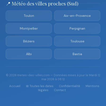
📍 Météo des villes proches (Sud)
Toulon
Aix-en-Provence
Montpellier
Perpignan
Béziers
Toulouse
Albi
Bastia
© 2026 meteo-des-villes.com — Données mises à jour le Mardi 12
mai 2026 à 08:12
Accueil
📅 Toutes les dates
Confidentialité
Mentions
légales
Contact