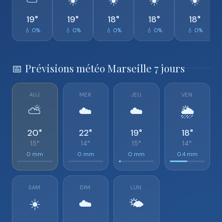
⛅
☀️
☀️
☀️
☀️
19°
19°
18°
18°
18°
💧 0%
💧 0%
💧 0%
💧 0%
💧 0%
📅 Prévisions météo Marseille 7 jours
AUJ.
MER.
JEU.
VEN.
⛅
☁️
☁️
🌦️
20°
22°
19°
18°
15°
14°
15°
14°
0 mm
0 mm
0 mm
0.4 mm
SAM.
DIM.
LUN.
☀️
☁️
🌤️