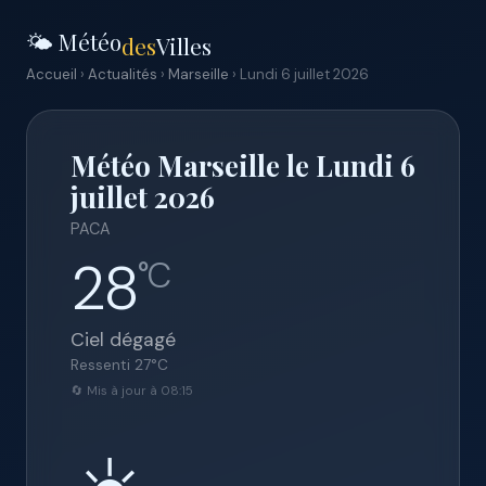
🌤️ Météo
des
Villes
Accueil
›
Actualités
›
Marseille
› Lundi 6 juillet 2026
Météo Marseille le Lundi 6
juillet 2026
PACA
28
°C
Ciel dégagé
Ressenti
27
°C
🔄 Mis à jour à 08:15