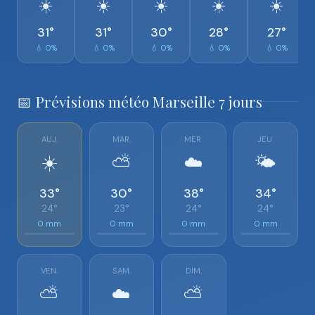
☀️
☀️
☀️
☀️
☀️
31°
31°
30°
28°
27°
💧 0%
💧 0%
💧 0%
💧 0%
💧 0%
📅 Prévisions météo Marseille 7 jours
AUJ.
MAR.
MER.
JEU.
☀️
⛅
☁️
🌤️
33°
30°
38°
34°
24°
23°
24°
24°
0 mm
0 mm
0 mm
0 mm
VEN.
SAM.
DIM.
⛅
☁️
⛅