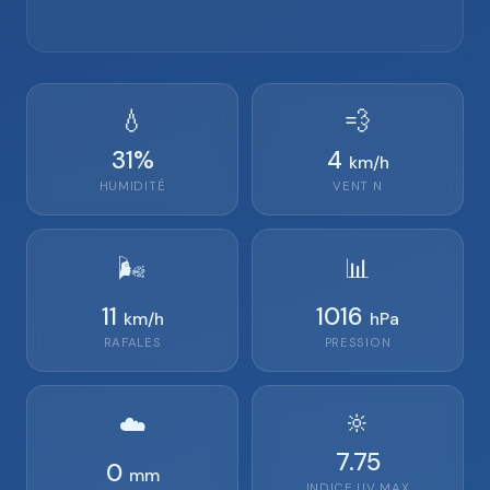
💧
💨
31
%
4
km/h
HUMIDITÉ
VENT
N
🌬️
📊
11
1016
km/h
hPa
RAFALES
PRESSION
🔆
☁️
7.75
0
mm
INDICE UV MAX