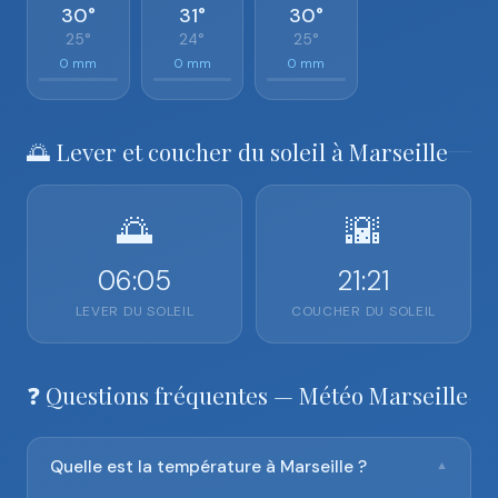
30°
31°
30°
25°
24°
25°
0 mm
0 mm
0 mm
🌅 Lever et coucher du soleil à Marseille
🌅
🌇
06:05
21:21
LEVER DU SOLEIL
COUCHER DU SOLEIL
❓ Questions fréquentes — Météo Marseille
Quelle est la température à Marseille ?
▼