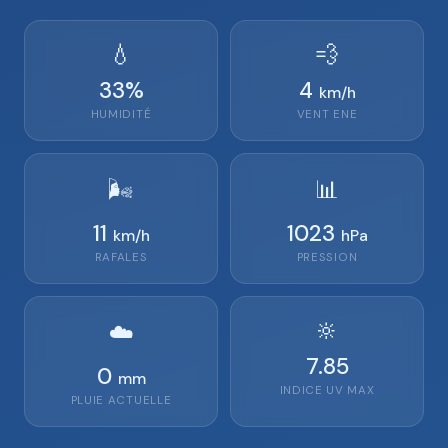
💧
💨
33
%
4
km/h
HUMIDITÉ
VENT
ENE
🌬️
📊
11
1023
km/h
hPa
RAFALES
PRESSION
🔆
☁️
7.85
0
mm
INDICE UV MAX
PLUIE ACTUELLE