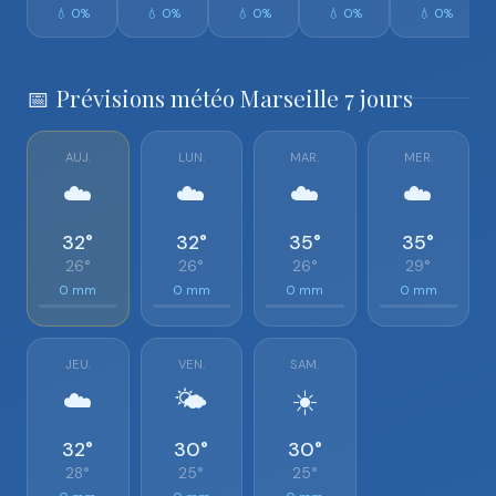
💧 0%
💧 0%
💧 0%
💧 0%
💧 0%
📅 Prévisions météo Marseille 7 jours
AUJ.
LUN.
MAR.
MER.
☁️
☁️
☁️
☁️
32°
32°
35°
35°
26°
26°
26°
29°
0 mm
0 mm
0 mm
0 mm
JEU.
VEN.
SAM.
☁️
🌤️
☀️
32°
30°
30°
28°
25°
25°