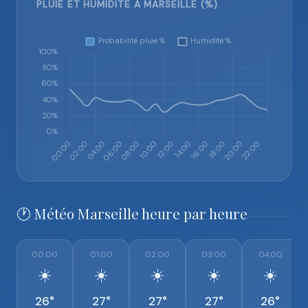
PLUIE ET HUMIDITÉ À MARSEILLE (%)
🕐 Météo Marseille heure par heure
00:00
01:00
02:00
03:00
04:00
☀️
☀️
☀️
☀️
☀️
26°
27°
27°
27°
26°