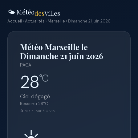
🌤️ Météo
des
Villes
Accueil
›
Actualités
›
Marseille
› Dimanche 21 juin 2026
Météo Marseille le
Dimanche 21 juin 2026
PACA
28
°C
Ciel dégagé
Ressenti
28
°C
🔄 Mis à jour à 08:15