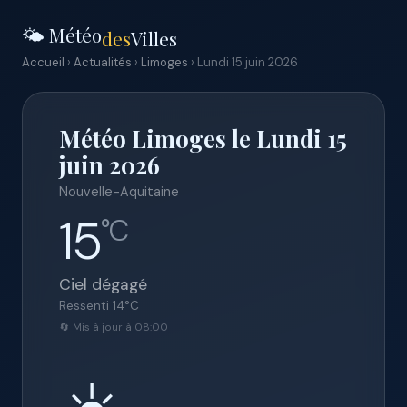
🌤️ Météo
des
Villes
Accueil
›
Actualités
›
Limoges
› Lundi 15 juin 2026
Météo Limoges le Lundi 15
juin 2026
Nouvelle-Aquitaine
15
°C
Ciel dégagé
Ressenti
14
°C
🔄 Mis à jour à 08:00