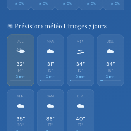
💧 0%
💧 0%
💧 0%
💧 0%
💧 0%
📅 Prévisions météo Limoges 7 jours
AUJ.
MAR.
MER.
JEU.
🌤️
☁️
🌫️
☁️
32°
31°
34°
34°
14°
15°
15°
16°
0 mm
0 mm
0 mm
0 mm
VEN.
SAM.
DIM.
☁️
☁️
☁️
35°
36°
40°
20°
17°
17°