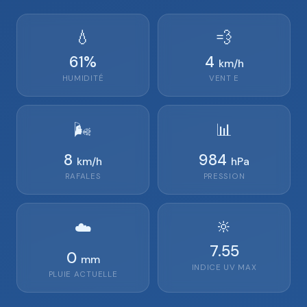
💧
💨
61
%
4
km/h
HUMIDITÉ
VENT
E
🌬️
📊
8
984
km/h
hPa
RAFALES
PRESSION
🔆
☁️
7.55
0
mm
INDICE UV MAX
PLUIE ACTUELLE