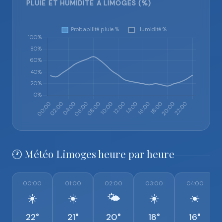
PLUIE ET HUMIDITÉ À LIMOGES (%)
🕐 Météo Limoges heure par heure
00:00
01:00
02:00
03:00
04:00
☀️
☀️
🌤️
☀️
☀️
22°
21°
20°
18°
16°