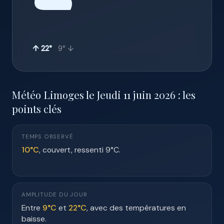
☁️
↑ 22°
9° ↓
Météo Limoges le Jeudi 11 juin 2026 : les
points clés
TEMPS OBSERVÉ
10°C
, couvert, ressenti 9°C.
AMPLITUDE DU JOUR
Entre
9°C
et
22°C
, avec des températures en
baisse.