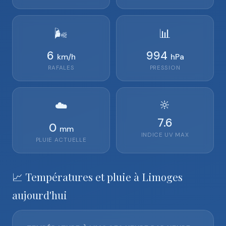
🌬️
📊
6
994
km/h
hPa
RAFALES
PRESSION
🔆
☁️
7.6
0
mm
INDICE UV MAX
PLUIE ACTUELLE
📈 Températures et pluie à Limoges
aujourd'hui