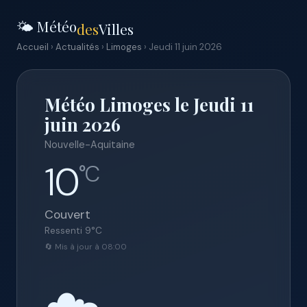
🌤️ Météo
des
Villes
Accueil
›
Actualités
›
Limoges
› Jeudi 11 juin 2026
Météo Limoges le Jeudi 11
juin 2026
Nouvelle-Aquitaine
10
°C
Couvert
Ressenti
9
°C
🔄 Mis à jour à 08:00