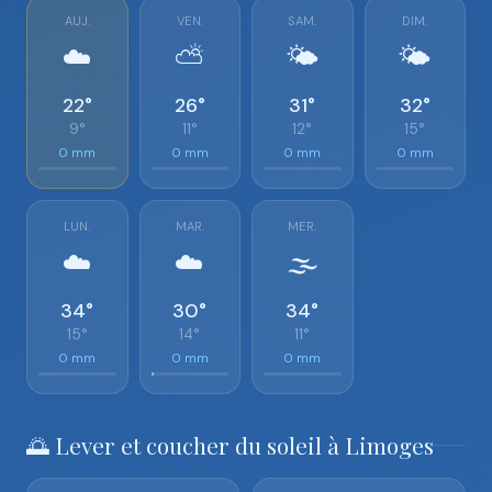
AUJ.
VEN.
SAM.
DIM.
☁️
⛅
🌤️
🌤️
22°
26°
31°
32°
9°
11°
12°
15°
0 mm
0 mm
0 mm
0 mm
LUN.
MAR.
MER.
☁️
☁️
🌫️
34°
30°
34°
15°
14°
11°
0 mm
0 mm
0 mm
🌅 Lever et coucher du soleil à Limoges