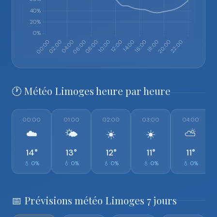
🕐 Météo Limoges heure par heure
00:00
01:00
02:00
03:00
04:00
☁️
🌤️
☀️
☀️
⛅
14°
13°
12°
11°
11°
💧 0%
💧 0%
💧 0%
💧 0%
💧 0%
📅 Prévisions météo Limoges 7 jours