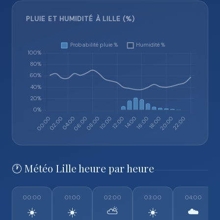
PLUIE ET HUMIDITÉ À LILLE (%)
🕐 Météo Lille heure par heure
00:00
01:00
02:00
03:00
04:00
☀️
☀️
⛅
☀️
☁️