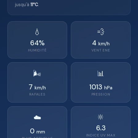
jusqu'à
11°C
.
💧
💨
64
%
4
km/h
HUMIDITÉ
VENT
ENE
🌬️
📊
7
1013
km/h
hPa
RAFALES
PRESSION
🔆
☁️
6.3
0
mm
INDICE UV MAX