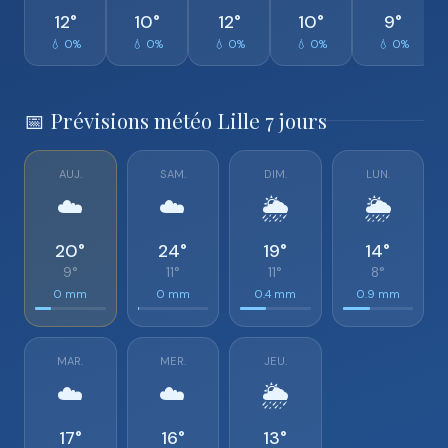
12°
10°
12°
10°
9°
💧 0%
💧 0%
💧 0%
💧 0%
💧 0%
📅 Prévisions météo Lille 7 jours
AUJ.
SAM.
DIM.
LUN.
☁️
☁️
🌦️
🌦️
20°
24°
19°
14°
9°
11°
11°
8°
0 mm
0 mm
0.4 mm
0.9 mm
MAR.
MER.
JEU.
☁️
☁️
🌦️
17°
16°
13°