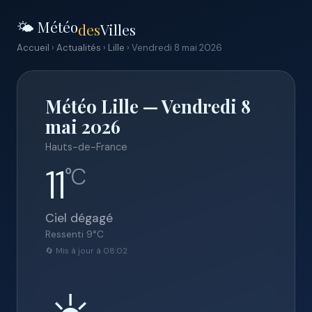
🌤️ Météo
des
Villes
Accueil
›
Actualités
›
Lille
› Vendredi 8 mai 2026
Météo Lille — Vendredi 8
mai 2026
Hauts-de-France
11
°C
Ciel dégagé
Ressenti
9
°C
🔄 Mis à jour à 08:02