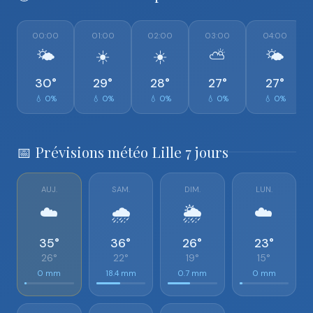
00:00
01:00
02:00
03:00
04:00
🌤️
☀️
☀️
⛅
🌤️
30°
29°
28°
27°
27°
💧 0%
💧 0%
💧 0%
💧 0%
💧 0%
📅 Prévisions météo Lille 7 jours
AUJ.
SAM.
DIM.
LUN.
☁️
🌧️
🌦️
☁️
35°
36°
26°
23°
26°
22°
19°
15°
0 mm
18.4 mm
0.7 mm
0 mm