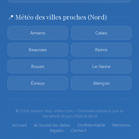
📍 Météo des villes proches (Nord)
Amiens
Calais
Beauvais
Reims
Rouen
Le Havre
Évreux
Alençon
© 2026 meteo-des-villes.com — Données mises à jour le
Vendredi 26 juin 2026 à 06:21
Accueil
📅 Toutes les dates
Confidentialité
Mentions
légales
Contact