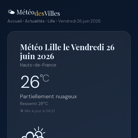
🌤️ Météo
des
Villes
Accueil
›
Actualités
›
Lille
› Vendredi 26 juin 2026
Météo Lille le Vendredi 26
juin 2026
Hauts-de-France
26
°C
Partiellement nuageux
Ressenti
28
°C
🔄 Mis à jour à 06:21