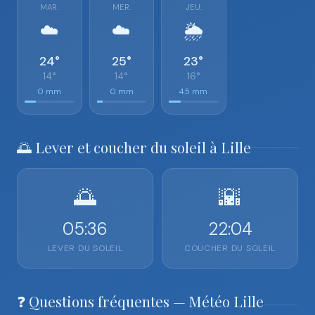
MAR.
MER.
JEU.
☁️
☁️
🌦️
24°
25°
23°
14°
14°
16°
0 mm
0 mm
4.5 mm
🌅 Lever et coucher du soleil à Lille
🌅
🌇
05:36
22:04
LEVER DU SOLEIL
COUCHER DU SOLEIL
❓ Questions fréquentes — Météo Lille