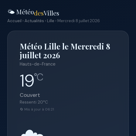
🌤️ Météo
des
Villes
Accueil
›
Actualités
›
Lille
› Mercredi 8 juillet 2026
Météo Lille le Mercredi 8
juillet 2026
Hauts-de-France
19
°C
Couvert
Ressenti
20
°C
🔄 Mis à jour à 06:21