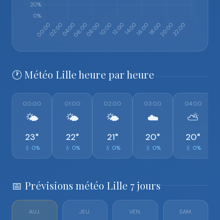
🕐 Météo Lille heure par heure
00:00
01:00
02:00
03:00
04:00
🌤️
🌤️
🌤️
☁️
⛅
23°
22°
21°
20°
20°
💧 0%
💧 0%
💧 0%
💧 0%
💧 0%
📅 Prévisions météo Lille 7 jours
AUJ.
JEU.
VEN.
SAM.