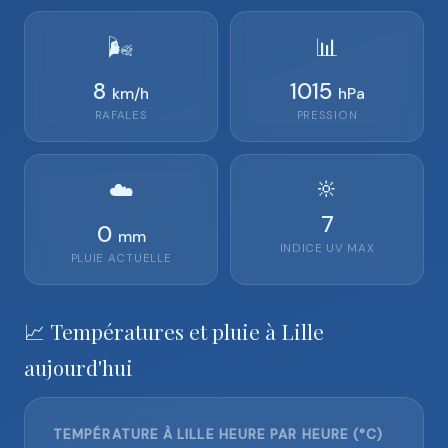
🌬️
📊
8
1015
km/h
hPa
RAFALES
PRESSION
🔆
☁️
7
0
mm
INDICE UV MAX
PLUIE ACTUELLE
📈 Températures et pluie à Lille
aujourd'hui
TEMPÉRATURE À LILLE HEURE PAR HEURE (°C)