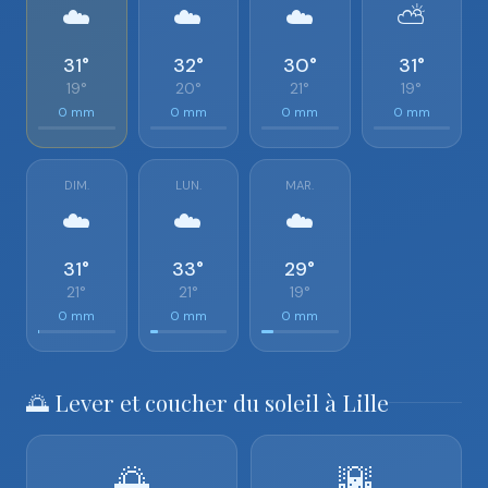
☁️
☁️
☁️
⛅
31°
32°
30°
31°
19°
20°
21°
19°
0 mm
0 mm
0 mm
0 mm
DIM.
LUN.
MAR.
☁️
☁️
☁️
31°
33°
29°
21°
21°
19°
0 mm
0 mm
0 mm
🌅 Lever et coucher du soleil à Lille
🌅
🌇