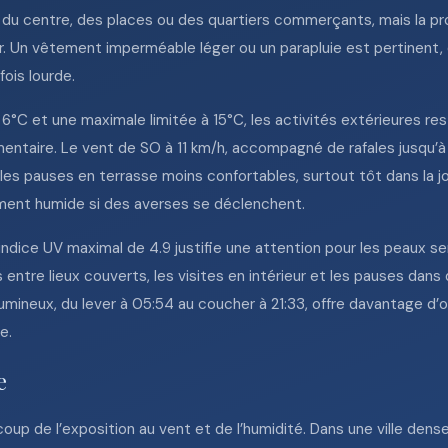
 du centre, des places ou des quartiers commerçants, mais la pr
. Un vêtement imperméable léger ou un parapluie est pertinent, 
fois lourde.
6°C et une maximale limitée à 15°C, les activités extérieures res
ntaire. Le vent de SO à 11 km/h, accompagné de rafales jusqu’à 
les pauses en terrasse moins confortables, surtout tôt dans la jou
ement humide si des averses se déclenchent.
 l’indice UV maximal de 4.9 justifie une attention pour les peaux
entre lieux couverts, les visites en intérieur et les pauses dan
lumineux, du lever à 05:54 au coucher à 21:33, offre davantage d
e.
e
coup de l’exposition au vent et de l’humidité. Dans une ville den