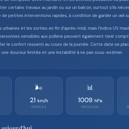
er certains travaux au jardin ou sur un balcon, surtout s’ils néce
petites interventions rapides, à condition de garder un œil sur 
urbaines et les sorties en fin d’après-midi, mais l’indice UV maxi
personnes sensibles aux pollens peuvent également tenir compte
fier le confort ressenti au cours de la journée. Cette date se p
ur, une douceur limitée et une instabilité à ne pas sous-estimer.
🌬️
📊
21
1009
km/h
hPa
RAFALES
PRESSION
P
 aujourd'hui