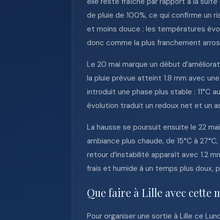
elle reste fraîche par rapport à la sui
de pluie de 100%, ce qui confirme un r
et moins douce : les températures évol
donc comme la plus franchement arrosée
Le 20 mai marque un début d’améliorati
la pluie prévue atteint 1.8 mm avec une
introduit une phase plus stable : 11°C 
évolution traduit un redoux net et un
La hausse se poursuit ensuite le 22 mai
ambiance plus chaude, de 15°C à 27°C, 
retour d’instabilité apparaît avec 1.2 
frais et humide à un temps plus doux, 
Que faire à Lille avec cette 
Pour organiser une sortie à Lille ce Lun