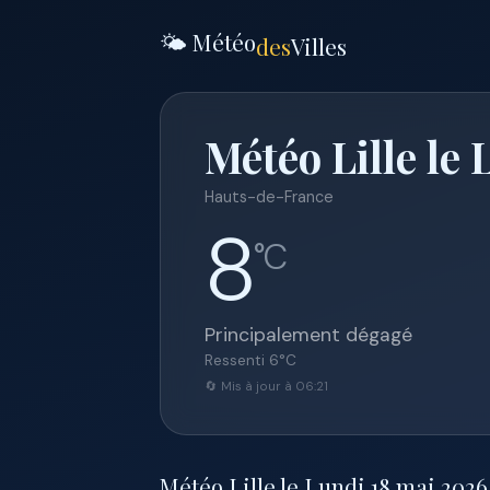
🌤️ Météo
des
Villes
Météo Lille le
Hauts-de-France
8
°C
Principalement dégagé
Ressenti
6
°C
🔄 Mis à jour à 06:21
Météo Lille le Lundi 18 mai 2026 :