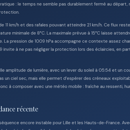
 pratique : le temps ne semble pas durablement fermé au départ, m
rotection.
e 11 km/h et des rafales pouvant atteindre 21 km/h. Ce flux reste 
rature minimale de 8°C. La maximale prévue à 15°C laisse attendr
allée. La pression de 1009 hPa accompagne ce contexte assez c
9 invite à ne pas négliger la protection lors des éclaircies, en p
lle amplitude de lumière, avec un lever du soleil à 05:54 et un c
as un ciel sec, mais elle permet d’espérer des créneaux exploitab
e donc à composer avec une météo mobile : fraîche au ressenti, h
dance récente
e séquence encore instable pour Lille et les Hauts-de-France. A