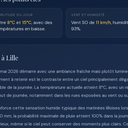
PLITUDE DU JOUR
VENT ET HUMIDITÉ
tre
8°C
et
15°C
, avec des
Vent SO de
11 km/h
, humidi
mpératures en baisse.
93%.
à Lille
8 mai 2026 démarre avec une ambiance fraîche mais plutôt lumineu
élément à retenir est le contraste entre un ciel principalement d
ble de la journée. La température actuelle atteint 8°C, avec un r
ébut de journée, notamment dans les rues exposées au vent ou su
nforce cette sensation humide typique des matinées lilloises lor
0 mm, la probabilité maximale de pluie atteint 100% dans la journ
eux, même si le ciel peut conserver des moments plus clairs. Ce