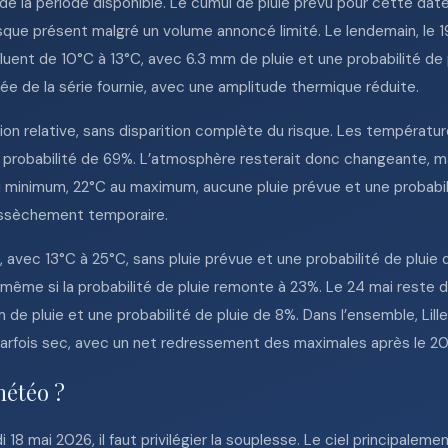
te de la période disponible. Le cumul de pluie prévu pour cette da
isque présent malgré un volume annoncé limité. Le lendemain, le 1
uent de 10°C à 13°C, avec 6.3 mm de pluie et une probabilité de
 de la série fournie, avec une amplitude thermique réduite.
on relative, sans disparition complète du risque. Les températu
 probabilité de 69%. L’atmosphère resterait donc changeante, mais
au minimum, 22°C au maximum, aucune pluie prévue et une probabil
 assèchement temporaire.
, avec 13°C à 25°C, sans pluie prévue et une probabilité de plui
même si la probabilité de pluie remonte à 23%. Le 24 mai reste do
mm de pluie et une probabilité de pluie de 8%. Dans l’ensemble, Li
parfois sec, avec un net redressement des maximales après le 20
météo ?
di 18 mai 2026, il faut privilégier la souplesse. Le ciel principa