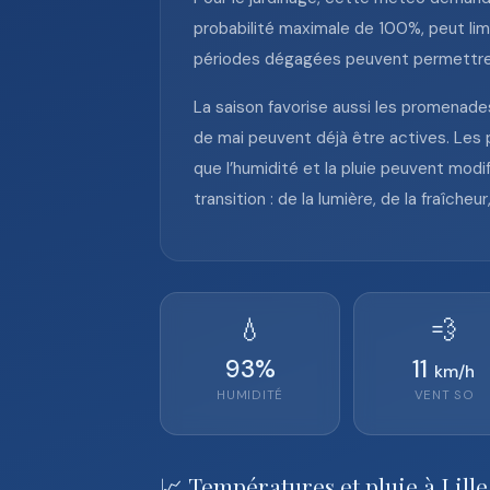
probabilité maximale de 100%, peut limit
périodes dégagées peuvent permettre de 
La saison favorise aussi les promenades 
de mai peuvent déjà être actives. Les 
que l’humidité et la pluie peuvent modi
transition : de la lumière, de la fraîche
💧
💨
93
%
11
km/h
HUMIDITÉ
VENT
SO
📈 Températures et pluie à Lille