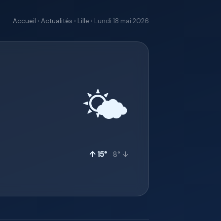
Accueil
›
Actualités
›
Lille
› Lundi 18 mai 2026
🌤️
↑ 15°
8° ↓