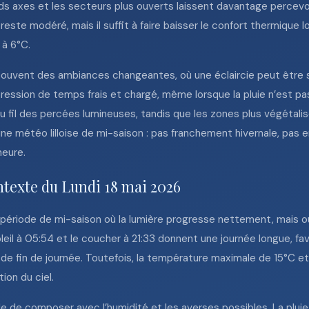
ands axes et les secteurs plus ouverts laissent davantage percevo
 reste modéré, mais il suffit à faire baisser le confort thermique 
 à 6°C.
souvent des ambiances changeantes, où une éclaircie peut être su
ssion de temps frais et chargé, même lorsque la pluie n’est pas
u fil des percées lumineuses, tandis que les zones plus végétali
 une météo lilloise de mi-saison : pas franchement hivernale, pas
heure.
ntexte du Lundi 18 mai 2026
e période de mi-saison où la lumière progresse nettement, mais 
 soleil à 05:54 et le coucher à 21:33 donnent une journée longue, fav
e fin de journée. Toutefois, la température maximale de 15°C et 
ion du ciel.
 de composer avec l’humidité et les averses possibles. La pluie 