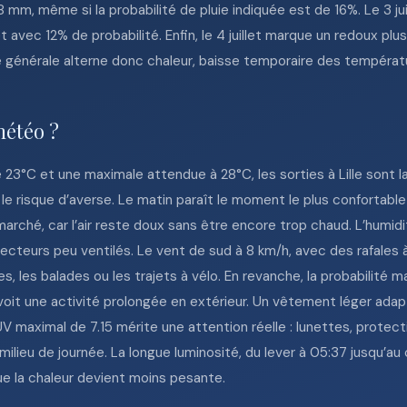
mm, même si la probabilité de pluie indiquée est de 16%. Le 3 jui
t avec 12% de probabilité. Enfin, le 4 juillet marque un redoux pl
e générale alterne donc chaleur, baisse temporaire des températu
météo ?
 23°C et une maximale attendue à 28°C, les sorties à Lille sont 
t le risque d’averse. Le matin paraît le moment le plus confortabl
n marché, car l’air reste doux sans être encore trop chaud. L’hum
s secteurs peu ventilés. Le vent de sud à 8 km/h, avec des rafales
es, les balades ou les trajets à vélo. En revanche, la probabilité 
révoit une activité prolongée en extérieur. Un vêtement léger adap
UV maximal de 7.15 mérite une attention réelle : lunettes, protect
ilieu de journée. La longue luminosité, du lever à 05:37 jusqu’au
sque la chaleur devient moins pesante.