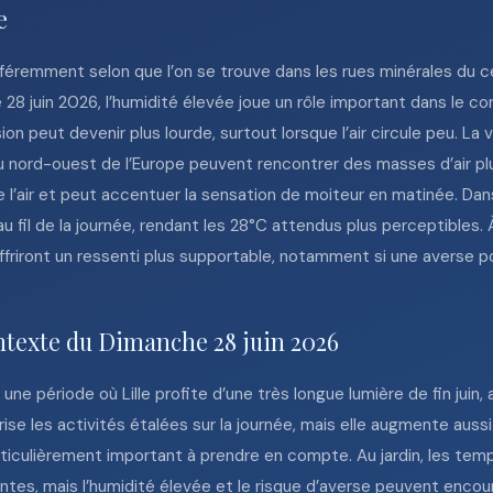
e
ifféremment selon que l’on se trouve dans les rues minérales du 
28 juin 2026, l’humidité élevée joue un rôle important dans le c
on peut devenir plus lourde, surtout lorsque l’air circule peu. La 
 nord-ouest de l’Europe peuvent rencontrer des masses d’air plus
de l’air et peut accentuer la sensation de moiteur en matinée. Dan
 fil de la journée, rendant les 28°C attendus plus perceptibles. À
ffriront un ressenti plus supportable, notamment si une averse 
ntexte du Dimanche 28 juin 2026
une période où Lille profite d’une très longue lumière de fin juin, 
se les activités étalées sur la journée, mais elle augmente auss
 particulièrement important à prendre en compte. Au jardin, les t
tes, mais l’humidité élevée et le risque d’averse peuvent encourag