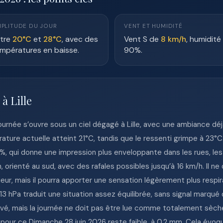
PLITUDE DU JOUR
VENT ET HUMIDITÉ
tre
20°C
et
28°C
, avec des
Vent S de
8 km/h
, humidité
mpératures en baisse.
90%.
à Lille
ournée s’ouvre sous un ciel dégagé à Lille, avec une ambiance dé
érature actuelle atteint 21°C, tandis que le ressenti grimpe à 23°
, qui donne une impression plus enveloppante dans les rues, les c
 orienté au sud, avec des rafales possibles jusqu’à 16 km/h. Il ne
ieur, mais il pourra apporter une sensation légèrement plus re
3 hPa traduit une situation assez équilibrée, sans signal marqué d
levé, mais la journée ne doit pas être lue comme totalement sèch
u pour ce Dimanche 28 juin 2026 reste faible, à 0.2 mm. Cela évo