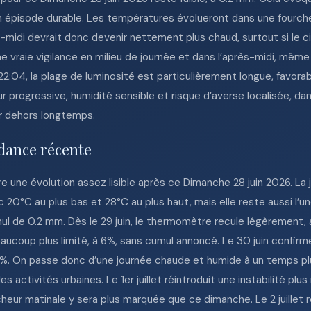
 épisode durable. Les températures évolueront dans une fourche
midi devrait donc devenir nettement plus chaud, surtout si le ci
ne vraie vigilance en milieu de journée et dans l’après-midi, mêm
 22:04, la plage de luminosité est particulièrement longue, favora
 progressive, humidité sensible et risque d’averse localisée, 
ter dehors longtemps.
dance récente
une évolution assez lisible après ce Dimanche 28 juin 2026. La j
c 20°C au plus bas et 28°C au plus haut, mais elle reste aussi l’u
ul de 0.2 mm. Dès le 29 juin, le thermomètre recule légèrement, 
eaucoup plus limité, à 6%, sans cumul annoncé. Le 30 juin confirm
e 8%. On passe donc d’une journée chaude et humide à un temps 
 activités urbaines. Le 1er juillet réintroduit une instabilité pl
îcheur matinale y sera plus marquée que ce dimanche. Le 2 juillet 