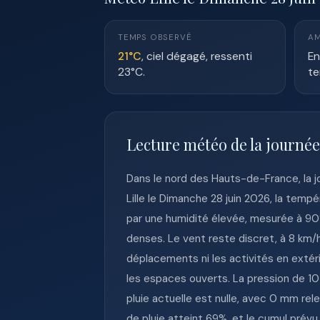
TEMPS OBSERVÉ
AM
21°C
, ciel dégagé, ressenti
En
23°C.
te
Lecture météo de la journée 
Dans le nord des Hauts-de-France, la j
Lille le Dimanche 28 juin 2026, la temp
par une humidité élevée, mesurée à 90%
denses. Le vent reste discret, à 8 km/h,
déplacements ni les activités en extér
les espaces ouverts. La pression de 101
pluie actuelle est nulle, avec 0 mm re
de pluie atteint 69%, et le cumul prév