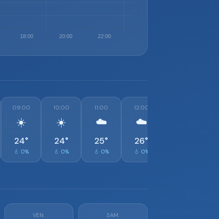
09:00
10:00
11:00
12:00
13:00
1
☀️
☀️
☁️
☁️
☁️
24°
24°
25°
26°
25°
💧 0%
💧 0%
💧 0%
💧 0%
💧 0%

VEN.
SAM.