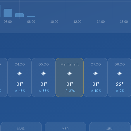
0
04:00
05:00
Maintenant
07:00
08:00
☀️
☀️
☀️
☀️
☀️
21°
21°
21°
21°
22°
%
💧 48%
💧 33%
💧 21%
💧 10%
💧 2%
s
MAR.
MER.
JEU.