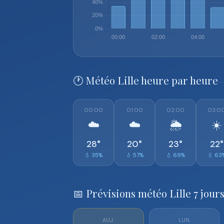
🕐 Météo Lille heure par heure
00:00
01:00
02:00
03:0
☁️
☁️
🌦️
☀️
28°
20°
23°
22°
💧 35%
💧 57%
💧 69%
💧 63
📅 Prévisions météo Lille 7 jour
AUJ.
LUN.