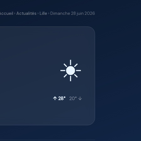
Accueil
›
Actualités
›
Lille
› Dimanche 28 juin 2026
☀️
↑ 28°
20° ↓