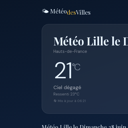
🌤️ Météo
des
Villes
Météo Lille le
Hauts-de-France
21
°C
Ciel dégagé
Ressenti
23
°C
🔄 Mis à jour à 06:21
Météo Lille le Dimanche 28 juin 2