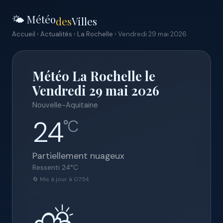
🌤️ Météo
des
Villes
Accueil
›
Actualités
›
La Rochelle
› Vendredi 29 mai 2026
Météo La Rochelle le
Vendredi 29 mai 2026
Nouvelle-Aquitaine
24
°C
Partiellement nuageux
Ressenti
24
°C
🔄 Mis à jour à 07:54