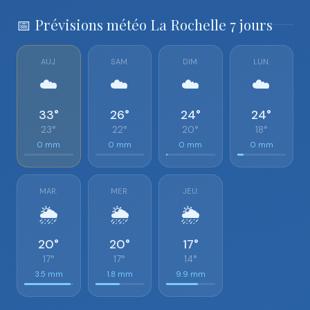
📅 Prévisions météo La Rochelle 7 jours
AUJ.
SAM.
DIM.
LUN.
☁️
☁️
☁️
☁️
33°
26°
24°
24°
23°
22°
20°
18°
0 mm
0 mm
0 mm
0 mm
MAR.
MER.
JEU.
🌦️
🌦️
🌦️
20°
20°
17°
17°
17°
14°
3.5 mm
1.8 mm
9.9 mm