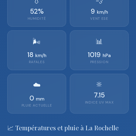
💧
💨
52
%
9
km/h
HUMIDITÉ
VENT
ESE
🌬️
📊
18
1019
km/h
hPa
RAFALES
PRESSION
🔆
☁️
7.15
0
mm
INDICE UV MAX
PLUIE ACTUELLE
📈 Températures et pluie à La Rochelle