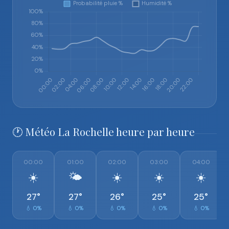
🕐 Météo La Rochelle heure par heure
00:00
01:00
02:00
03:00
04:00
☀️
🌤️
☀️
☀️
☀️
27°
27°
26°
25°
25°
💧 0%
💧 0%
💧 0%
💧 0%
💧 0%