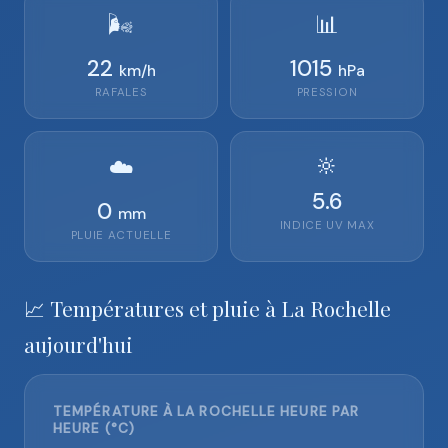
🌬️
📊
22
1015
km/h
hPa
RAFALES
PRESSION
🔆
☁️
5.6
0
mm
INDICE UV MAX
PLUIE ACTUELLE
📈 Températures et pluie à La Rochelle
aujourd'hui
TEMPÉRATURE À LA ROCHELLE HEURE PAR
HEURE (°C)