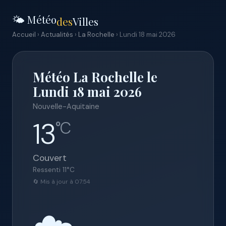
🌤️ Météo
des
Villes
Accueil
›
Actualités
›
La Rochelle
› Lundi 18 mai 2026
Météo La Rochelle le
Lundi 18 mai 2026
Nouvelle-Aquitaine
13
°C
Couvert
Ressenti
11
°C
🔄 Mis à jour à 07:54