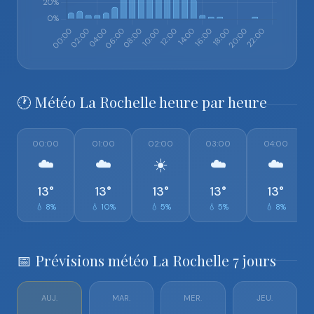
🕐 Météo La Rochelle heure par heure
00:00
01:00
02:00
03:00
04:00
☁️
☁️
☀️
☁️
☁️
13°
13°
13°
13°
13°
💧 8%
💧 10%
💧 5%
💧 5%
💧 8%
📅 Prévisions météo La Rochelle 7 jours
AUJ.
MAR.
MER.
JEU.