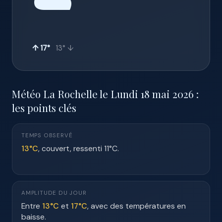
☁️
↑ 17°
13° ↓
Météo La Rochelle le Lundi 18 mai 2026 :
les points clés
TEMPS OBSERVÉ
13°C
, couvert, ressenti 11°C.
AMPLITUDE DU JOUR
Entre
13°C
et
17°C
, avec des températures en
baisse.