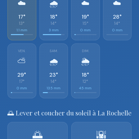
☁️
🌧️
☁️
☁️
17°
18°
19°
28°
13°
14°
15°
14°
1.1 mm
3 mm
0 mm
0 mm
VEN.
SAM.
DIM.
⛅
🌧️
🌦️
29°
23°
18°
17°
14°
12°
0 mm
13.5 mm
4.5 mm
🌅 Lever et coucher du soleil à La Rochelle
🌅
🌇