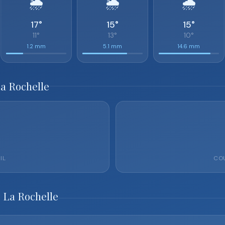
🌦️
🌦️
🌧️
17°
15°
15°
11°
13°
10°
1.2 mm
5.1 mm
14.6 mm
La Rochelle
IL
COU
 La Rochelle