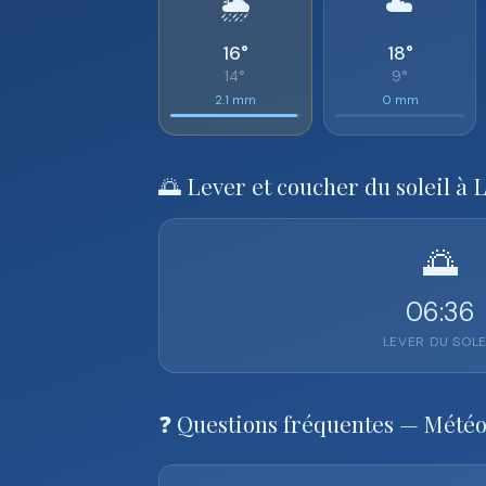
🌦️
☁️
16°
18°
14°
9°
2.1 mm
0 mm
🌅 Lever et coucher du soleil à 
🌅
06:36
LEVER DU SOLE
❓ Questions fréquentes — Météo