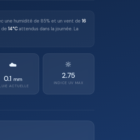
vec une humidité de 85% et un vent de
16
m de
14°C
attendus dans la journée. La
🔆
☁️
2.75
0.1
mm
INDICE UV MAX
LUIE ACTUELLE