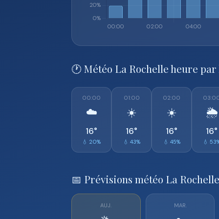
🕐 Météo La Rochelle heure par
00:00
01:00
02:00
03:0
☁️
☀️
☀️
🌦️
16°
16°
16°
16°
💧 20%
💧 43%
💧 45%
💧 53
📅 Prévisions météo La Rochelle
AUJ.
MAR.