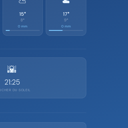
⛅
☁️
15°
17°
8°
9°
0 mm
0 mm
🌇
21:25
CHER DU SOLEIL