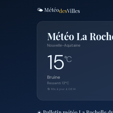
🌤️ Météo
des
Villes
Météo La Roche
Nouvelle-Aquitaine
15
°C
Bruine
Ressenti
13
°C
🔄 Mis à jour à 08:14
☀️ Bulletin météo La Rochelle d