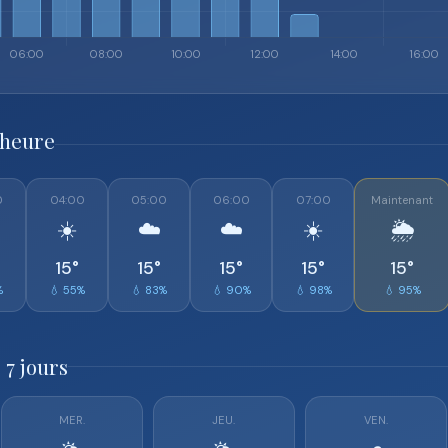
 heure
0
04:00
05:00
06:00
07:00
Maintenant
☀️
☁️
☁️
☀️
🌦️
15°
15°
15°
15°
15°
%
💧 55%
💧 83%
💧 90%
💧 98%
💧 95%
 7 jours
MER.
JEU.
VEN.