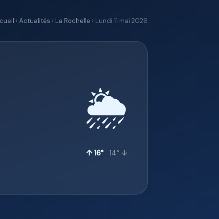
cueil
›
Actualités
›
La Rochelle
› Lundi 11 mai 2026
🌦️
↑ 16°
14° ↓