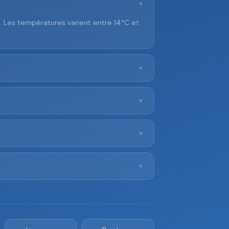
▼
e. Les températures varient entre 14°C et
▼
▼
▼
▼