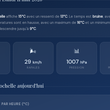
elle
affiche
15°C
avec un ressenti de
13°C
. Le temps est
bruine
, a
ratures sont en hausse, avec un maximum de
16°C
et un minimu
 descendre jusqu'à
9°C
.
🌬️
📊
29
1007
km/h
hPa
RAFALES
PRESSION
P
ochelle aujourd'hui
PAR HEURE (°C)