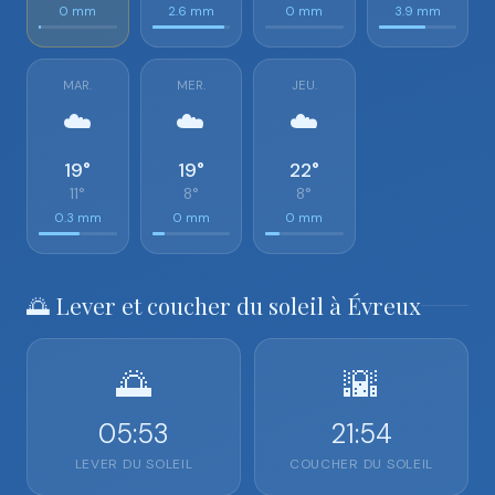
0 mm
2.6 mm
0 mm
3.9 mm
MAR.
MER.
JEU.
☁️
☁️
☁️
19°
19°
22°
11°
8°
8°
0.3 mm
0 mm
0 mm
🌅 Lever et coucher du soleil à Évreux
🌅
🌇
05:53
21:54
LEVER DU SOLEIL
COUCHER DU SOLEIL