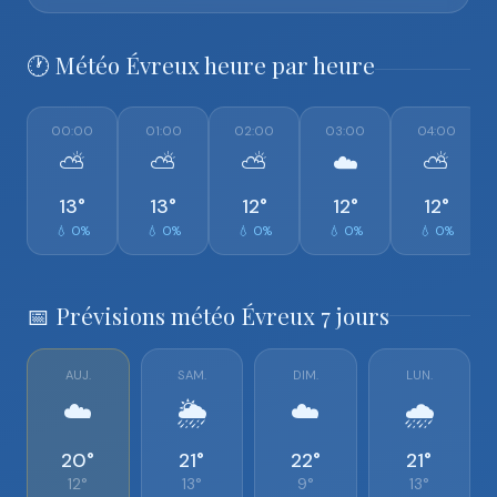
🕐 Météo Évreux heure par heure
00:00
01:00
02:00
03:00
04:00
⛅
⛅
⛅
☁️
⛅
13°
13°
12°
12°
12°
💧 0%
💧 0%
💧 0%
💧 0%
💧 0%
📅 Prévisions météo Évreux 7 jours
AUJ.
SAM.
DIM.
LUN.
☁️
🌦️
☁️
🌧️
20°
21°
22°
21°
12°
13°
9°
13°