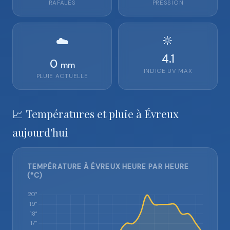
RAFALES
PRESSION
🔆
☁️
4.1
0
mm
INDICE UV MAX
PLUIE ACTUELLE
📈 Températures et pluie à Évreux
aujourd'hui
TEMPÉRATURE À ÉVREUX HEURE PAR HEURE
(°C)