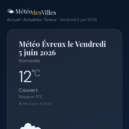
🌤️ Météo
des
Villes
Accueil
›
Actualités
›
Évreux
› Vendredi 5 juin 2026
Météo Évreux le Vendredi
5 juin 2026
Normandie
12
°C
Couvert
Ressenti
11
°C
🔄 Mis à jour à 06:51