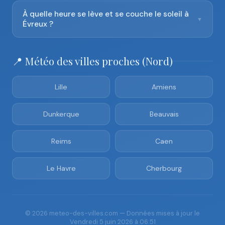
À quelle heure se lève et se couche le soleil à
▼
Évreux ?
📍 Météo des villes proches (Nord)
Lille
Amiens
Dunkerque
Beauvais
Reims
Caen
Le Havre
Cherbourg
© 2026 meteo-des-villes.com — Données mises à jour le
Vendredi 5 juin 2026 à 06:51