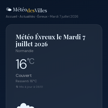
🌤️ Météo
des
Villes
Accueil
›
Actualités
›
Évreux
› Mardi 7 juillet 2026
Météo Évreux le Mardi 7
juillet 2026
Normandie
16
°C
Couvert
Ressenti
16
°C
🔄 Mis à jour à 06:51