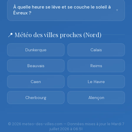
À quelle heure se lève et se couche le soleil à
▼
Évreux ?
📍 Météo des villes proches (Nord)
Dunkerque
Calais
Beauvais
Reims
Caen
Le Havre
Cherbourg
Alençon
© 2026 meteo-des-villes.com — Données mises à jour le Mardi 7
juillet 2026 à 06:51