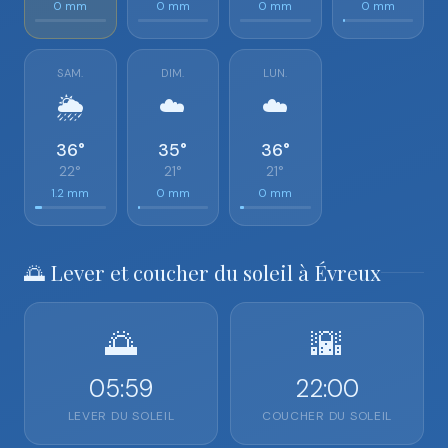
0 mm
0 mm
0 mm
0 mm
SAM.
DIM.
LUN.
🌦️
☁️
☁️
36°
35°
36°
22°
21°
21°
1.2 mm
0 mm
0 mm
🌅 Lever et coucher du soleil à Évreux
🌅
🌇
05:59
22:00
LEVER DU SOLEIL
COUCHER DU SOLEIL