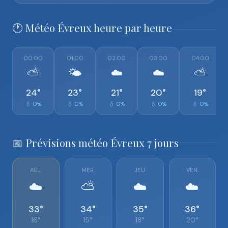
🕐 Météo Évreux heure par heure
00:00
01:00
02:00
03:00
04:00
⛅
🌤️
☁️
☁️
⛅
24°
23°
21°
20°
19°
💧 0%
💧 0%
💧 0%
💧 0%
💧 0%
📅 Prévisions météo Évreux 7 jours
AUJ.
MER.
JEU.
VEN.
☁️
⛅
☁️
☁️
33°
34°
35°
36°
16°
15°
18°
20°