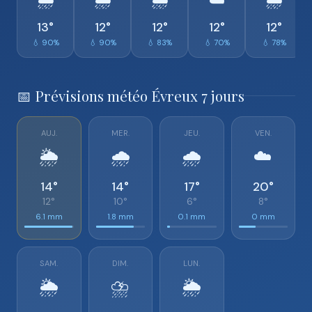
🌦️
🌦️
🌦️
☁️
🌧️
13°
12°
12°
12°
12°
💧 90%
💧 90%
💧 83%
💧 70%
💧 78%
📅 Prévisions météo Évreux 7 jours
AUJ.
MER.
JEU.
VEN.
🌦️
🌧️
🌧️
☁️
14°
14°
17°
20°
12°
10°
6°
8°
6.1 mm
1.8 mm
0.1 mm
0 mm
SAM.
DIM.
LUN.
🌦️
⛈️
🌦️