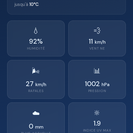
jusqu'à
10°C
.
💧
💨
92
%
11
km/h
HUMIDITÉ
VENT
NE
🌬️
📊
27
1002
km/h
hPa
RAFALES
PRESSION
🔆
☁️
1.9
0
mm
INDICE UV MAX