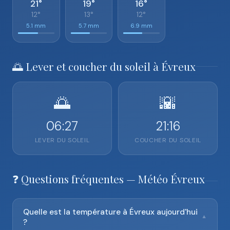
21°
19°
16°
12°
13°
12°
5.1 mm
5.7 mm
6.9 mm
🌅 Lever et coucher du soleil à Évreux
🌅
🌇
06:27
21:16
LEVER DU SOLEIL
COUCHER DU SOLEIL
❓ Questions fréquentes — Météo Évreux
Quelle est la température à Évreux aujourd'hui
▼
?