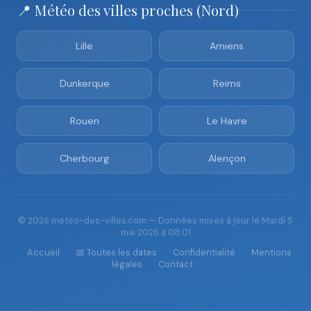
📍 Météo des villes proches (Nord)
Lille
Amiens
Dunkerque
Reims
Rouen
Le Havre
Cherbourg
Alençon
© 2026 meteo-des-villes.com — Données mises à jour le Mardi 5
mai 2026 à 08:01
Accueil
📅 Toutes les dates
Confidentialité
Mentions
légales
Contact