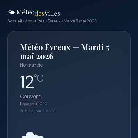
🌤️ Météo
des
Villes
Accueil
›
Actualités
›
Évreux
› Mardi 5 mai 2026
Météo Évreux — Mardi 5
mai 2026
Normandie
12
°C
Couvert
Ressenti
10
°C
🔄 Mis à jour à 08:01