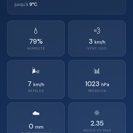
jusqu'à
9°C
.
💧
💨
79
%
3
km/h
HUMIDITÉ
VENT
OSO
🌬️
📊
7
1023
km/h
hPa
RAFALES
PRESSION
🔆
☁️
2.35
0
mm
INDICE UV MAX