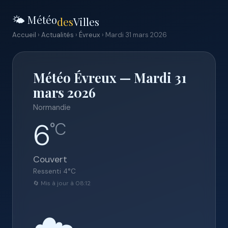
🌤️ Météo
des
Villes
Accueil
›
Actualités
›
Évreux
› Mardi 31 mars 2026
Météo Évreux — Mardi 31
mars 2026
Normandie
6
°C
Couvert
Ressenti
4
°C
🔄 Mis à jour à 08:12