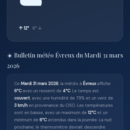
☁️
↑ 12°
6° ↓
☀️ Bulletin météo Évreux du Mardi 31 mars
2026
Ce
Mardi 31 mars 2026
, la météo à
Évreux
affiche
6°C
avec un ressenti de
4°C
. Le temps est
couvert
, avec une humidité de 79% et un vent de
3 km/h
en provenance du OSO. Les températures
sont en baisse, avec un maximum de
12°C
et un
minimum de
6°C
attendus dans la journée. La nuit
prochaine, le thermomètre devrait descendre