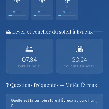
18°
15°
21°
11°
8°
7°
0 mm
0 mm
0 mm
🌅 Lever et coucher du soleil à Évreux
🌅
🌇
07:34
20:24
LEVER DU SOLEIL
COUCHER DU SOLEIL
❓ Questions fréquentes — Météo Évreux
Quelle est la température à Évreux aujourd'hui
▼
?