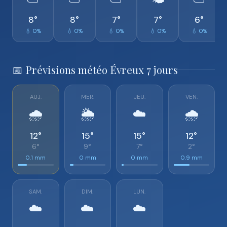
⛅
⛅
⛅
🌤️
⛅
8°
8°
7°
7°
6°
💧 0%
💧 0%
💧 0%
💧 0%
💧 0%
📅 Prévisions météo Évreux 7 jours
AUJ.
MER.
JEU.
VEN.
🌧️
🌦️
☁️
🌧️
12°
15°
15°
12°
6°
9°
7°
2°
0.1 mm
0 mm
0 mm
0.9 mm
SAM.
DIM.
LUN.
☁️
☁️
☁️