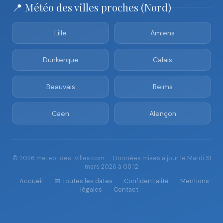
📍 Météo des villes proches (Nord)
Lille
Amiens
Dunkerque
Calais
Beauvais
Reims
Caen
Alençon
© 2026 meteo-des-villes.com — Données mises à jour le Mardi 31
mars 2026 à 08:12
Accueil
📅 Toutes les dates
Confidentialité
Mentions
légales
Contact