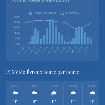
PLUIE ET HUMIDITÉ À ÉVREUX (%)
🕐 Météo Évreux heure par heure
00:00
01:00
02:00
03:00
04:00
☁️
☁️
🌧️
🌧️
🌧️
11°
11°
11°
11°
11°