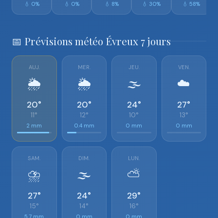
💧 0%
💧 0%
💧 8%
💧 30%
💧 58%
📅 Prévisions météo Évreux 7 jours
AUJ.
MER.
JEU.
VEN.
🌦️
🌦️
🌫️
☁️
20°
20°
24°
27°
11°
12°
10°
13°
2 mm
0.4 mm
0 mm
0 mm
SAM.
DIM.
LUN.
⛈️
🌫️
⛅
27°
24°
29°
15°
14°
16°
5.7 mm
0 mm
0 mm