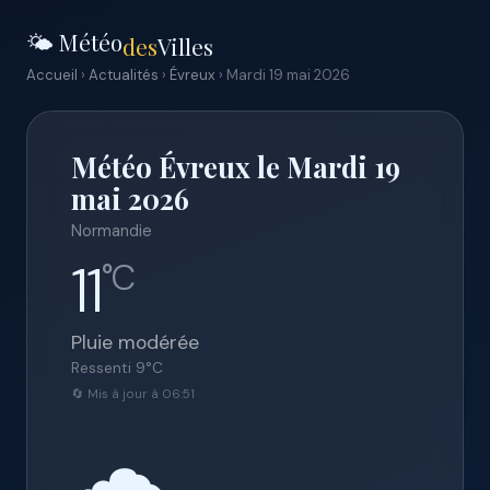
🌤️ Météo
des
Villes
Accueil
›
Actualités
›
Évreux
› Mardi 19 mai 2026
Météo Évreux le Mardi 19
mai 2026
Normandie
11
°C
Pluie modérée
Ressenti
9
°C
🔄 Mis à jour à 06:51