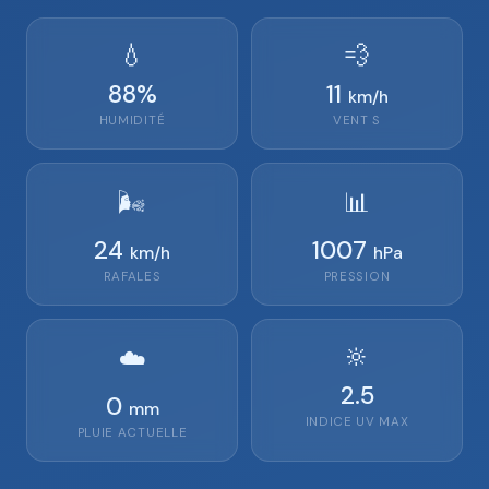
💧
💨
88
%
11
km/h
HUMIDITÉ
VENT
S
🌬️
📊
24
1007
km/h
hPa
RAFALES
PRESSION
🔆
☁️
2.5
0
mm
INDICE UV MAX
PLUIE ACTUELLE