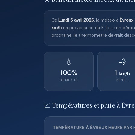
Ce
Lundi 6 avril 2026
, la météo à
Évreux
km/h
en provenance du E. Les températ
prochaine, le thermomètre devrait desc
💧
💨
100
%
1
km/h
HUMIDITÉ
VENT
E
📈 Températures et pluie à Évre
TEMPÉRATURE À ÉVREUX HEURE PAR H