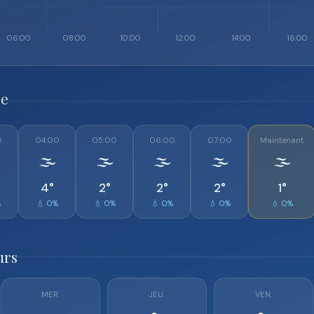
re
0
04:00
05:00
06:00
07:00
Maintenant
🌫️
🌫️
🌫️
🌫️
🌫️
4°
2°
2°
2°
1°
%
💧 0%
💧 0%
💧 0%
💧 0%
💧 0%
urs
MER.
JEU.
VEN.