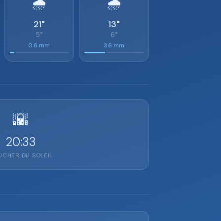
🌧️
🌧️
21°
13°
5°
6°
0.6 mm
3.6 mm
🌇
20:33
CHER DU SOLEIL