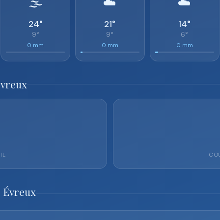
🌫️
☁️
☁️
24°
21°
14°
9°
9°
6°
0 mm
0 mm
0 mm
Évreux
IL
COU
o Évreux