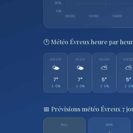
🕐 Météo Évreux heure par heu
00:00
01:00
02:00
03:0
🌤️
🌤️
⛅
⛅
7°
7°
5°
5°
💧 0%
💧 0%
💧 0%
💧 0
📅 Prévisions météo Évreux 7 jo
AUJ.
MAR.