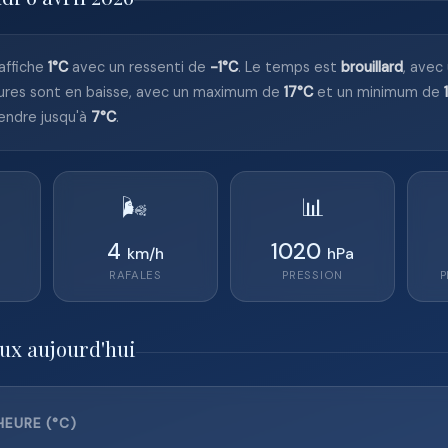
affiche
1°C
avec un ressenti de
-1°C
. Le temps est
brouillard
, avec
ures sont en baisse, avec un maximum de
17°C
et un minimum de
endre jusqu'à
7°C
.
🌬️
📊
4
1020
km/h
hPa
RAFALES
PRESSION
P
ux aujourd'hui
EURE (°C)