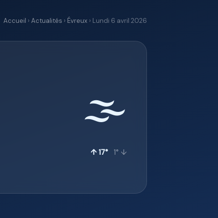
Accueil
›
Actualités
›
Évreux
› Lundi 6 avril 2026
🌫️
↑ 17°
1° ↓