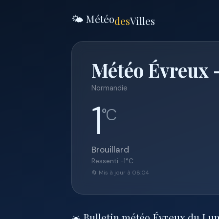
🌤️ Météo
des
Villes
Météo Évreux —
Normandie
1
°C
Brouillard
Ressenti
-1
°C
🔄 Mis à jour à 08:04
☀️ Bulletin météo Évreux du Lun