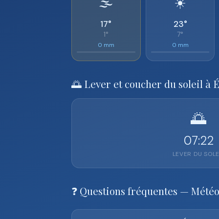
🌫️
☀️
17°
23°
1°
7°
0 mm
0 mm
🌅 Lever et coucher du soleil à 
🌅
07:22
LEVER DU SOLE
❓ Questions fréquentes — Mété