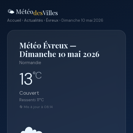
🌤️ Météo
des
Villes
Accueil
›
Actualités
›
Évreux
› Dimanche 10 mai 2026
Météo Évreux —
Dimanche 10 mai 2026
Normandie
13
°C
Couvert
Ressenti
11
°C
🔄 Mis à jour à 08:14