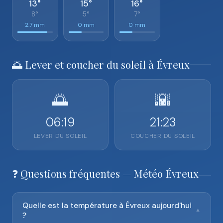
13°
15°
16°
8°
5°
7°
2.7 mm
0 mm
0 mm
🌅 Lever et coucher du soleil à Évreux
🌅
🌇
06:19
21:23
LEVER DU SOLEIL
COUCHER DU SOLEIL
❓ Questions fréquentes — Météo Évreux
Quelle est la température à Évreux aujourd'hui
▼
?