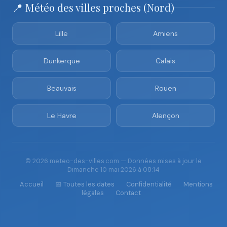
📍 Météo des villes proches (Nord)
Lille
Amiens
Dunkerque
Calais
Beauvais
Rouen
Le Havre
Alençon
© 2026 meteo-des-villes.com — Données mises à jour le
Dimanche 10 mai 2026 à 08:14
Accueil
📅 Toutes les dates
Confidentialité
Mentions
légales
Contact