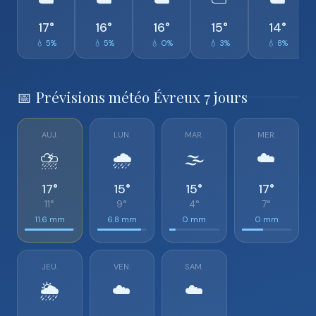
☁️
☁️
☁️
⛅
☁️
17°
16°
16°
15°
14°
💧 5%
💧 5%
💧 0%
💧 3%
💧 8%
📅 Prévisions météo Évreux 7 jours
AUJ.
LUN.
MAR.
MER.
⛈️
🌧️
🌫️
☁️
17°
15°
15°
17°
11°
9°
4°
7°
11.6 mm
6.8 mm
0 mm
0 mm
JEU.
VEN.
SAM.
🌦️
☁️
☁️