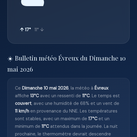
☁️
↑ 17°
11° ↓
☀️ Bulletin météo Évreux du Dimanche 10
mai 2026
Ce
Dimanche 10 mai 2026
, la météo à
Évreux
affiche
13°C
avec un ressenti de
11°C
. Le temps est
couvert
, avec une humidité de 68% et un vent de
11 km/h
en provenance du NNE. Les températures
sont stables, avec un maximum de
17°C
et un
minimum de
11°C
attendus dans la journée. La nuit
prochaine, le thermomètre devrait descendre