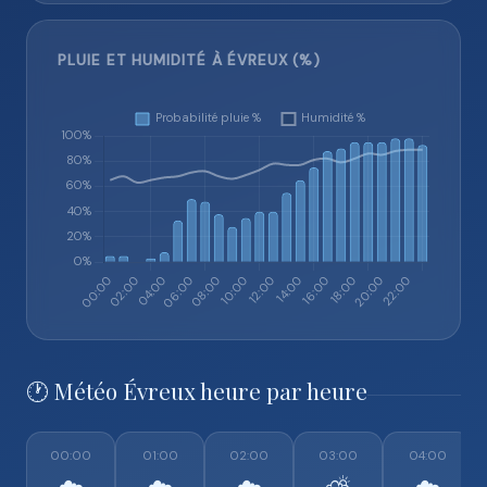
PLUIE ET HUMIDITÉ À ÉVREUX (%)
🕐 Météo Évreux heure par heure
00:00
01:00
02:00
03:00
04:00