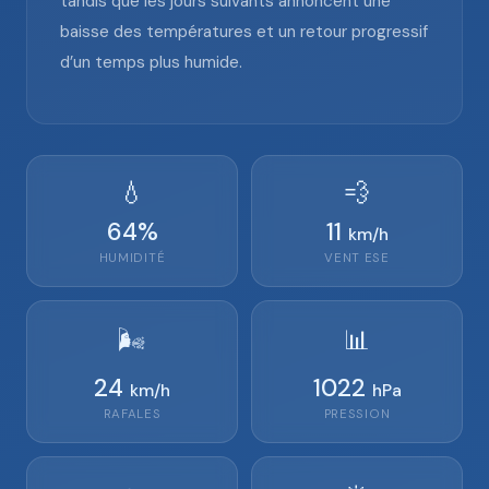
tandis que les jours suivants annoncent une
baisse des températures et un retour progressif
d’un temps plus humide.
💧
💨
64
%
11
km/h
HUMIDITÉ
VENT
ESE
🌬️
📊
24
1022
km/h
hPa
RAFALES
PRESSION