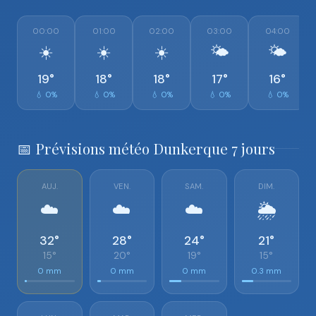
00:00
01:00
02:00
03:00
04:00
☀️
☀️
☀️
🌤️
🌤️
19°
18°
18°
17°
16°
💧 0%
💧 0%
💧 0%
💧 0%
💧 0%
📅 Prévisions météo Dunkerque 7 jours
AUJ.
VEN.
SAM.
DIM.
☁️
☁️
☁️
🌦️
32°
28°
24°
21°
15°
20°
19°
15°
0 mm
0 mm
0 mm
0.3 mm