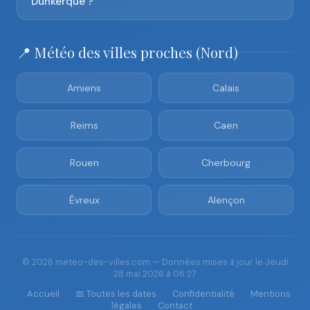
Dunkerque ?
📍 Météo des villes proches (Nord)
Amiens
Calais
Reims
Caen
Rouen
Cherbourg
Évreux
Alençon
© 2026 meteo-des-villes.com — Données mises à jour le Jeudi
28 mai 2026 à 06:27
Accueil
📅 Toutes les dates
Confidentialité
Mentions
légales
Contact