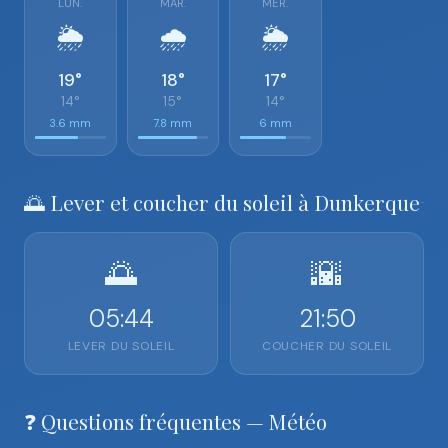
LUN.
MAR.
MER.
🌦️
🌧️
🌦️
19°
18°
17°
14°
15°
14°
3.6 mm
7.8 mm
6 mm
🌅 Lever et coucher du soleil à Dunkerque
🌅
🌇
05:44
21:50
LEVER DU SOLEIL
COUCHER DU SOLEIL
❓ Questions fréquentes — Météo