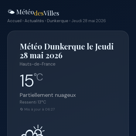
🌤️ Météo
des
Villes
Accueil
›
Actualités
›
Dunkerque
› Jeudi 28 mai 2026
Météo Dunkerque le Jeudi
28 mai 2026
Hauts-de-France
15
°C
Partiellement nuageux
Ressenti
13
°C
🔄 Mis à jour à 06:27