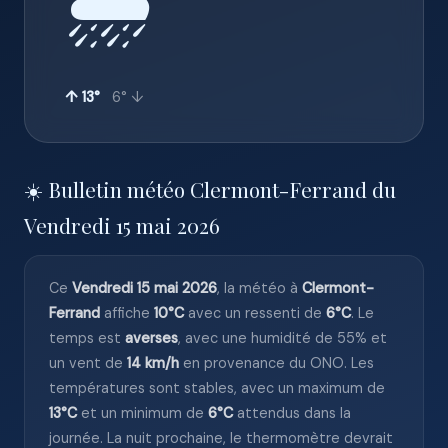
🌦️
↑ 13°
6° ↓
☀️ Bulletin météo Clermont-Ferrand du
Vendredi 15 mai 2026
Ce
Vendredi 15 mai 2026
, la météo à
Clermont-
Ferrand
affiche
10°C
avec un ressenti de
6°C
. Le
temps est
averses
, avec une humidité de 55% et
un vent de
14 km/h
en provenance du ONO. Les
températures sont stables, avec un maximum de
13°C
et un minimum de
6°C
attendus dans la
journée. La nuit prochaine, le thermomètre devrait