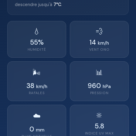
descendre jusqu'à
7°C
.
💧
💨
55
%
14
km/h
HUMIDITÉ
VENT
ONO
🌬️
📊
38
960
km/h
hPa
RAFALES
PRESSION
🔆
☁️
5.8
0
mm
INDICE UV MAX