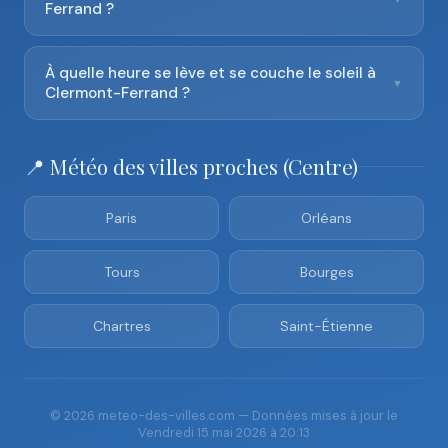
Ferrand ?
À quelle heure se lève et se couche le soleil à
▼
Clermont-Ferrand ?
📍 Météo des villes proches (Centre)
Paris
Orléans
Tours
Bourges
Chartres
Saint-Étienne
© 2026 meteo-des-villes.com — Données mises à jour le
Vendredi 15 mai 2026 à 20:13