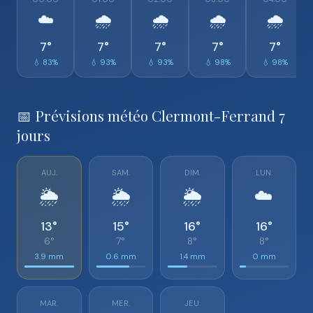
☁️
🌧️
🌧️
🌧️
🌧️
7°
7°
7°
7°
7°
💧 83%
💧 93%
💧 93%
💧 98%
💧 98%
📅 Prévisions météo Clermont-Ferrand 7
jours
AUJ.
SAM.
DIM.
LUN.
🌦️
🌦️
🌦️
☁️
13°
15°
16°
16°
6°
7°
8°
8°
3.9 mm
0.6 mm
1.4 mm
0 mm
MAR.
MER.
JEU.