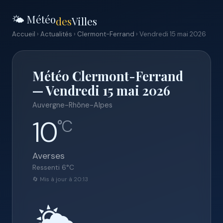
🌤️ Météo
des
Villes
Accueil
›
Actualités
›
Clermont-Ferrand
› Vendredi 15 mai 2026
Météo Clermont-Ferrand
— Vendredi 15 mai 2026
Auvergne-Rhône-Alpes
10
°C
Averses
Ressenti
6
°C
🔄 Mis à jour à 20:13