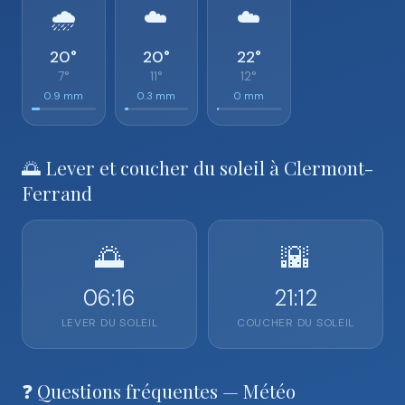
🌧️
☁️
☁️
20°
20°
22°
7°
11°
12°
0.9 mm
0.3 mm
0 mm
🌅 Lever et coucher du soleil à Clermont-
Ferrand
🌅
🌇
06:16
21:12
LEVER DU SOLEIL
COUCHER DU SOLEIL
❓ Questions fréquentes — Météo