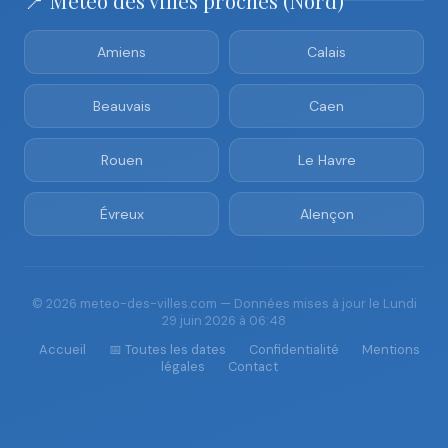
📍 Météo des villes proches (Nord)
Amiens
Calais
Beauvais
Caen
Rouen
Le Havre
Évreux
Alençon
© 2026 meteo-des-villes.com — Données mises à jour le Lundi
29 juin 2026 à 06:48
Accueil
📅 Toutes les dates
Confidentialité
Mentions
légales
Contact