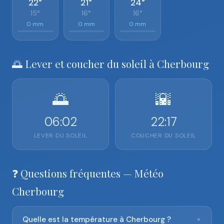
22°
21°
24°
15°
16°
16°
0 mm
0 mm
0 mm
🌅 Lever et coucher du soleil à Cherbourg
🌅
🌇
06:02
22:17
LEVER DU SOLEIL
COUCHER DU SOLEIL
❓ Questions fréquentes — Météo
Cherbourg
Quelle est la température à Cherbourg ?
▼