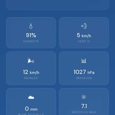
💧
💨
91
%
5
km/h
HUMIDITÉ
VENT
O
🌬️
📊
12
1027
km/h
hPa
RAFALES
PRESSION
🔆
☁️
7.1
0
mm
INDICE UV MAX
PLUIE ACTUELLE