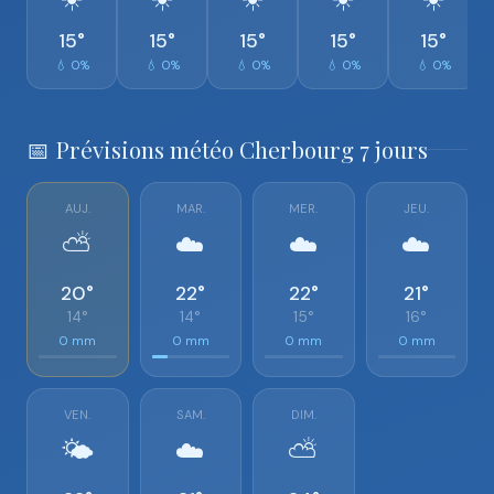
15°
15°
15°
15°
15°
💧 0%
💧 0%
💧 0%
💧 0%
💧 0%
📅 Prévisions météo Cherbourg 7 jours
AUJ.
MAR.
MER.
JEU.
⛅
☁️
☁️
☁️
20°
22°
22°
21°
14°
14°
15°
16°
0 mm
0 mm
0 mm
0 mm
VEN.
SAM.
DIM.
🌤️
☁️
⛅