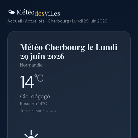
🌤️ Météo
des
Villes
Accueil
›
Actualités
›
Cherbourg
› Lundi 29 juin 2026
Météo Cherbourg le Lundi
29 juin 2026
Normandie
14
°C
Ciel dégagé
Ressenti
14
°C
🔄 Mis à jour à 06:48