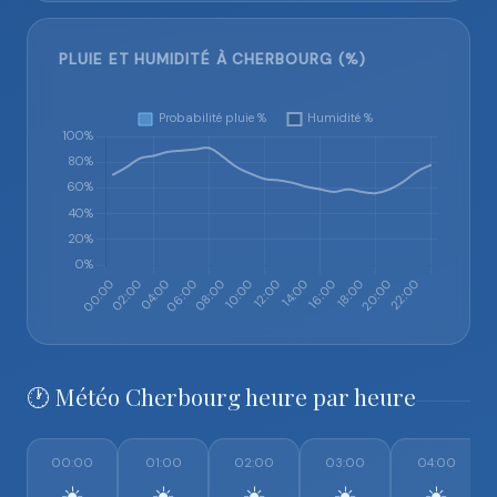
PLUIE ET HUMIDITÉ À CHERBOURG (%)
🕐 Météo Cherbourg heure par heure
00:00
01:00
02:00
03:00
04:00
☀️
☀️
☀️
☀️
☀️