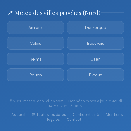
📍 Météo des villes proches (Nord)
Amiens
Dunkerque
Calais
Beauvais
Reims
Caen
Rouen
Évreux
© 2026 meteo-des-villes.com — Données mises à jour le Jeudi
14 mai 2026 à 08:12
Accueil
📅 Toutes les dates
Confidentialité
Mentions
légales
Contact