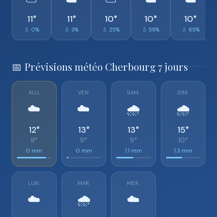
⛅
☁️
⛅
☁️
☁️
11°
11°
10°
10°
10°
💧 0%
💧 3%
💧 25%
💧 58%
💧 65%
📅 Prévisions météo Cherbourg 7 jours
AUJ.
VEN.
SAM.
DIM.
☁️
☁️
🌧️
🌧️
12°
13°
13°
15°
9°
9°
9°
10°
0 mm
0 mm
1.1 mm
1.3 mm
LUN.
MAR.
MER.
☁️
🌧️
☁️