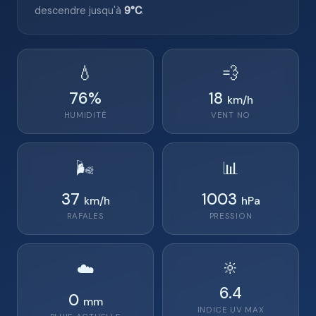
descendre jusqu'à
9°C
.
💧
💨
76
%
18
km/h
HUMIDITÉ
VENT
NO
🌬️
📊
37
1003
km/h
hPa
RAFALES
PRESSION
🔆
☁️
6.4
0
mm
INDICE UV MAX