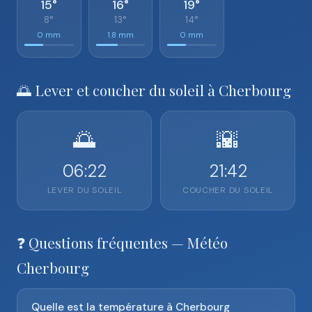
15°
16°
19°
8°
13°
14°
0 mm
1.8 mm
0 mm
🌅 Lever et coucher du soleil à Cherbourg
🌅
🌇
06:22
21:42
LEVER DU SOLEIL
COUCHER DU SOLEIL
❓ Questions fréquentes — Météo
Cherbourg
Quelle est la température à Cherbourg