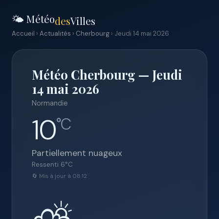
🌤️ Météo
des
Villes
Accueil
›
Actualités
›
Cherbourg
› Jeudi 14 mai 2026
Météo Cherbourg — Jeudi
14 mai 2026
Normandie
10
°C
Partiellement nuageux
Ressenti
6
°C
🔄 Mis à jour à 08:12