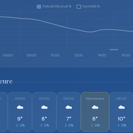
heure
0
04:00
05:00
06:00
Maintenant
08:00
☁️
☁️
☁️
☁️
☁️
9°
8°
7°
8°
10°
%
💧 0%
💧 0%
💧 0%
💧 0%
💧 0%