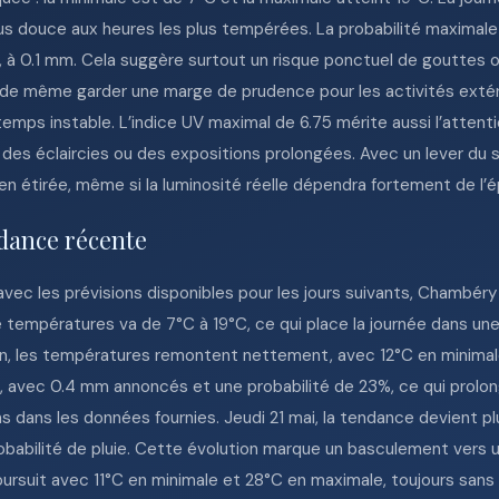
s douce aux heures les plus tempérées. La probabilité maximale 
ée, à 0.1 mm. Cela suggère surtout un risque ponctuel de gouttes 
ut de même garder une marge de prudence pour les activités extér
emps instable. L’indice UV maximal de 6.75 mérite aussi l’atten
 des éclaircies ou des expositions prolongées. Avec un lever du so
n étirée, même si la luminosité réelle dépendra fortement de l’
dance récente
avec les prévisions disponibles pour les jours suivants, Chambé
de températures va de 7°C à 19°C, ce qui place la journée dans u
ain, les températures remontent nettement, avec 12°C en minimal
i, avec 0.4 mm annoncés et une probabilité de 23%, ce qui prolo
ns dans les données fournies. Jeudi 21 mai, la tendance devient p
obabilité de pluie. Cette évolution marque un basculement vers 
oursuit avec 11°C en minimale et 28°C en maximale, toujours san