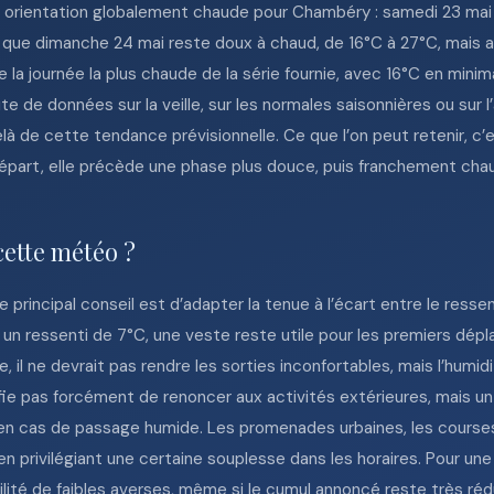
 orientation globalement chaude pour Chambéry : samedi 23 mai 
dis que dimanche 24 mai reste doux à chaud, de 16°C à 27°C, mais
 la journée la plus chaude de la série fournie, avec 16°C en mini
e de données sur la veille, sur les normales saisonnières ou sur l
là de cette tendance prévisionnelle. Ce que l’on peut retenir, c
u départ, elle précède une phase plus douce, puis franchement cha
cette météo ?
 principal conseil est d’adapter la tenue à l’écart entre le resse
 un ressenti de 7°C, une veste reste utile pour les premiers dép
, il ne devrait pas rendre les sorties inconfortables, mais l’humid
ustifie pas forcément de renoncer aux activités extérieures, mais
n cas de passage humide. Les promenades urbaines, les courses e
 privilégiant une certaine souplesse dans les horaires. Pour une 
lité de faibles averses, même si le cumul annoncé reste très rédu