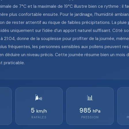
nimale de 7°C et la maximale de 19°C illustre bien ce rythme : il f
re plus confortable ensuite. Pour le jardinage, l’humidité ambian
on de rester attentif au risque de faibles précipitations. La pluie 
idés uniquement sur l’idée d’un apport naturel suffisant. Côté sor
r à 21:04, donne de la souplesse pour profiter de la journée, même
 plus fréquentes, les personnes sensibles aux pollens peuvent res
n déduire un niveau précis. Cette journée résume bien un mois de
t praticable.
🌬️
📊
5
985
km/h
hPa
RAFALES
PRESSION
P