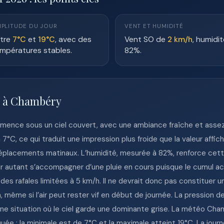
PLITUDE DU JOUR
VENT ET HUMIDITÉ
tre
7°C
et
19°C
, avec des
Vent SO de
2 km/h
, humidit
mpératures stables.
82%.
e à Chambéry
ence sous un ciel couvert, avec une ambiance fraîche et assez
 7°C, ce qui traduit une impression plus froide que la valeur affi
éplacements matinaux. L’humidité, mesurée à 82%, renforce cett
pour autant s’accompagner d’une pluie en cours puisque le cumul a
es rafales limitées à 5 km/h. Il ne devrait donc pas constituer u
ien, même si l’air peut rester vif en début de journée. La pressi
e situation où le ciel garde une dominante grise. La météo Cham
ée : la minimale est de 7°C et la maximale atteint 19°C. La jour