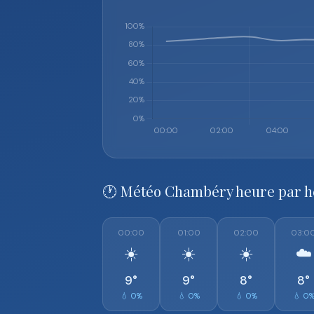
🕐 Météo Chambéry heure par 
00:00
01:00
02:00
03:0
☀️
☀️
☀️
☁️
9°
9°
8°
8°
💧 0%
💧 0%
💧 0%
💧 0