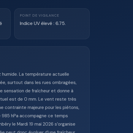
POINT DE VIGILANCE
é
Indice UV élevé : 6.75.
 humide. La température actuelle
chée, surtout dans les rues ombragées,
e sensation de fraîcheur et donne à
ctuel est de 0 mm. Le vent reste très
ne contrainte majeure pour les piétons,
on de 985 hPa accompagne ce temps
béry le Mardi 19 mai 2026 s’organise
née peut donc évoluer d’une fraîcheur