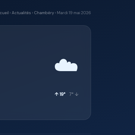
cueil
›
Actualités
›
Chambéry
› Mardi 19 mai 2026
☁️
↑ 19°
7° ↓