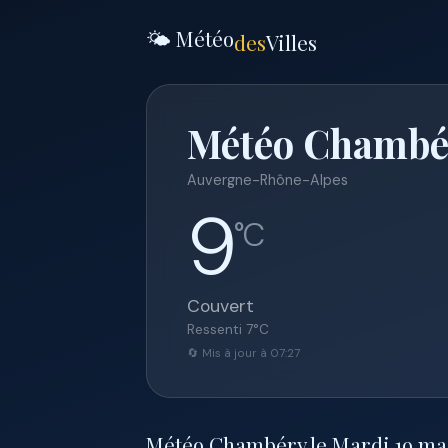
🌤️ Météo
des
Villes
Météo Chambér
Auvergne-Rhône-Alpes
9
°C
Couvert
Ressenti
7
°C
🔄 Mis à jour à 07:27
Météo Chambéry le Mardi 19 mai 2