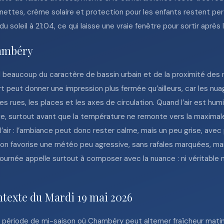
lunettes, crème solaire et protection pour les enfants restent per
u soleil à 21:04, ce qui laisse une vraie fenêtre pour sortir après
hambéry
eaucoup du caractère de bassin urbain et de la proximité des re
t peut donner une impression plus fermée qu’ailleurs, car les nu
 les rues, les places et les axes de circulation. Quand l’air est 
ge, surtout avant que la température ne remonte vers la maximal
de l’air : l’ambiance peut donc rester calme, mais un peu grise, a
on favorise une météo peu agressive, sans rafales marquées, ma
 journée appelle surtout à composer avec la nuance : ni véritab
ntexte du Mardi 19 mai 2026
e période de mi-saison où Chambéry peut alterner fraîcheur matin