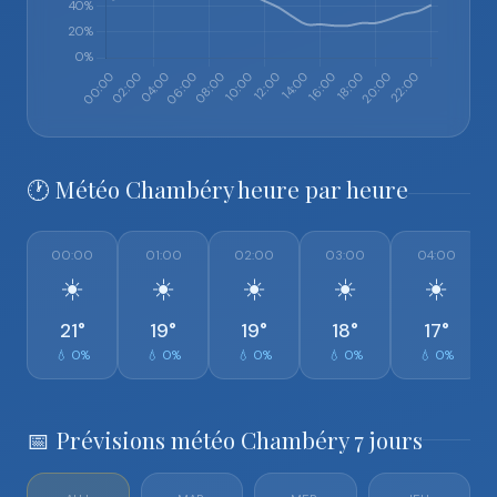
🕐 Météo Chambéry heure par heure
00:00
01:00
02:00
03:00
04:00
☀️
☀️
☀️
☀️
☀️
21°
19°
19°
18°
17°
💧 0%
💧 0%
💧 0%
💧 0%
💧 0%
📅 Prévisions météo Chambéry 7 jours