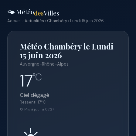
🌤️ Météo
des
Villes
Accueil
›
Actualités
›
Chambéry
› Lundi 15 juin 2026
Météo Chambéry le Lundi
15 juin 2026
Auvergne-Rhône-Alpes
17
°C
Ciel dégagé
Ressenti
17
°C
🔄 Mis à jour à 07:27