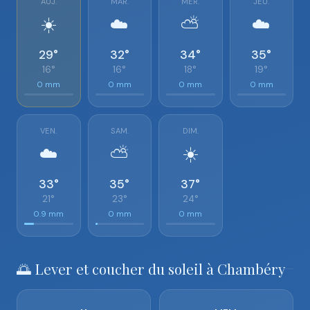
AUJ.
MAR.
MER.
JEU.
☀️
☁️
⛅
☁️
29°
32°
34°
35°
16°
16°
18°
19°
0 mm
0 mm
0 mm
0 mm
VEN.
SAM.
DIM.
☁️
⛅
☀️
33°
35°
37°
21°
23°
24°
0.9 mm
0 mm
0 mm
🌅 Lever et coucher du soleil à Chambéry