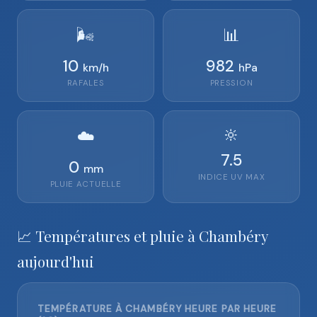
🌬️
📊
10
982
km/h
hPa
RAFALES
PRESSION
🔆
☁️
7.5
0
mm
INDICE UV MAX
PLUIE ACTUELLE
📈 Températures et pluie à Chambéry
aujourd'hui
TEMPÉRATURE À CHAMBÉRY HEURE PAR HEURE