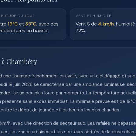
PLITUDE DU JOUR
VENT ET HUMIDITÉ
tre
19°C
et
35°C
, avec des
Vent S de
4 km/h
, humidité
mpératures en baisse.
72%.
e à Chambéry
 une tournure franchement estivale, avec un ciel dégagé et une c
eudi 18 juin 2026 se caractérise par une ambiance lumineuse, s
endre l’air un peu plus lourd par moments. La température actuell
en présente sans excès immédiat. La minimale prévue est de 19°C,
entre le début de journée et les heures les plus chaudes.
 km/h, avec une direction de secteur sud. Les rafales ne dépasse
es rues, les zones urbaines et les secteurs abrités de la cluse ch