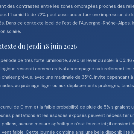
t des contrastes entre les zones ombragées proches des reliefs,
leur. L’humidité de 72% peut aussi accentuer une impression de
és. Dans ce contexte local de l’est de l’Auvergne-Rhône-Alpes, le
on solaire.
texte du Jeudi 18 juin 2026
e période de très forte luminosité, avec un lever du soleil à 05:4
logique ressenti comme estival accompagne naturellement les so
. La chaleur prévue, avec une maximale de 35°C, invite cependant à
enades, au jardinage léger ou aux déplacements prolongés, tand
 le cumul de 0 mm et la faible probabilité de pluie de 5% signalen
jeunes plantations et les espaces exposés peuvent nécessiter un
pollens, aucune mesure spécifique n’est fournie ici ; il convient 
et vent faible. Cette journée combine ainsi une belle disponibilit