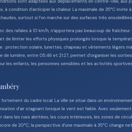
conditions sont adaptées aux déplacements en centre-ville, aux 
x, à condition d’anticiper la chaleur. La maximale de 35°C invite à 
haudes, surtout si l’on marche sur des surfaces très ensoleillé
vec des rafales à 10 km/h, n’apportera pas beaucoup de fraîcheur.
 et de limiter les efforts physiques prolongés lorsque la tempéra
re : protection solaire, lunettes, chapeau et vêtements légers
e de lumière, entre 05:46 et 21:27, permet d’organiser les sorties
r les enfants, les personnes sensibles et les activités sportives, 
hambéry
ortement du cadre local. La ville se situe dans un environnement
sensation d’air stagnant lorsque le vent est faible. Avec seulemen
 dans les rues abritées, les cours intérieures, les zones de circu
ncore de 20°C, la perspective d’une maximale à 35°C change net