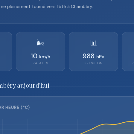
thme pleinement tourné vers l’été à Chambéry.
🌬️
📊
10
988
km/h
hPa
RAFALES
PRESSION
P
mbéry aujourd'hui
R HEURE (°C)