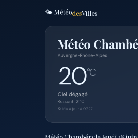
🌤️ Météo
des
Villes
Météo Chambéry
Auvergne-Rhône-Alpes
20
°C
Ciel dégagé
Ressenti
21
°C
🔄 Mis à jour à 07:27
Météo Chambéry le Jeudi 18 juin 2