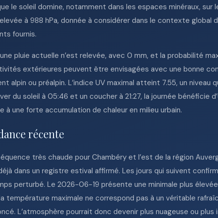
que le soleil domine, notamment dans les espaces minéraux, sur 
elevée à 988 hPa, donnée à considérer dans le contexte global de
ts fournis.
cune pluie actuelle n’est relevée, avec 0 mm, et la probabilité ma
tivités extérieures peuvent être envisagées avec une bonne con
nt alpin ou préalpin. L’indice UV maximal atteint 7.55, un niveau 
er du soleil à 05:46 et un coucher à 21:27, la journée bénéficie 
ce à une forte accumulation de chaleur en milieu urbain.
dance récente
ne séquence très chaude pour Chambéry et l’est de la région Auv
 déjà dans un registre estival affirmé. Les jours qui suivent con
mps perturbé. Le 2026-06-19 présente une minimale plus élevée,
la température maximale ne correspond pas à un véritable rafraîc
ncé. L’atmosphère pourrait donc devenir plus nuageuse ou plus i