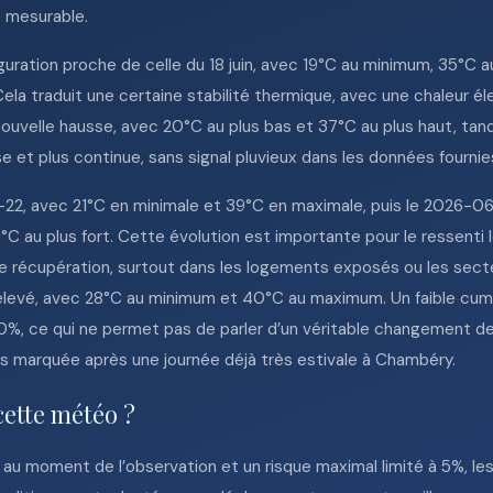
e mesurable.
uration proche de celle du 18 juin, avec 19°C au minimum, 35°C 
Cela traduit une certaine stabilité thermique, avec une chaleur 
ouvelle hausse, avec 20°C au plus bas et 37°C au plus haut, tandi
se et plus continue, sans signal pluvieux dans les données fournie
22, avec 21°C en minimale et 39°C en maximale, puis le 2026-06-
C au plus fort. Cette évolution est importante pour le ressenti l
de récupération, surtout dans les logements exposés ou les secteu
levé, avec 28°C au minimum et 40°C au maximum. Un faible cumul
 à 0%, ce qui ne permet pas de parler d’un véritable changement d
us marquée après une journée déjà très estivale à Chambéry.
cette météo ?
 au moment de l’observation et un risque maximal limité à 5%, l