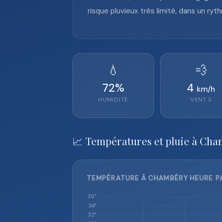
risque pluvieux très limité, dans un ry
💧
💨
72
%
4
km/h
HUMIDITÉ
VENT
S
📈 Températures et pluie à Cha
TEMPÉRATURE À CHAMBÉRY HEURE PA