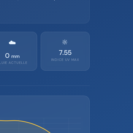
🔆
☁️
7.55
0
mm
INDICE UV MAX
LUIE ACTUELLE