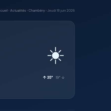
cueil
›
Actualités
›
Chambéry
› Jeudi 18 juin 2026
☀️
↑ 35°
19° ↓