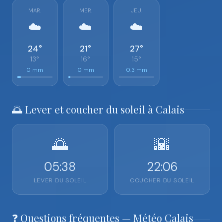
MAR.
MER.
JEU.
☁️
☁️
☁️
24°
21°
27°
13°
16°
15°
0 mm
0 mm
0.3 mm
🌅 Lever et coucher du soleil à Calais
🌅
🌇
05:38
22:06
LEVER DU SOLEIL
COUCHER DU SOLEIL
❓ Questions fréquentes — Météo Calais