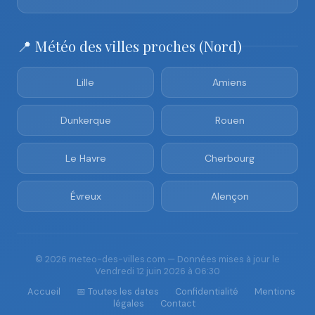
📍 Météo des villes proches (Nord)
Lille
Amiens
Dunkerque
Rouen
Le Havre
Cherbourg
Évreux
Alençon
© 2026 meteo-des-villes.com — Données mises à jour le
Vendredi 12 juin 2026 à 06:30
Accueil
📅 Toutes les dates
Confidentialité
Mentions
légales
Contact