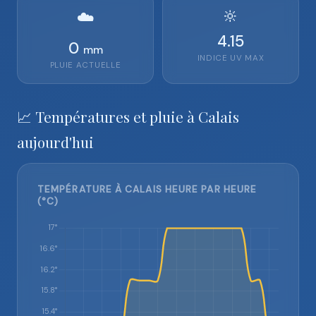
🔆
☁️
4.15
0
mm
INDICE UV MAX
PLUIE ACTUELLE
📈 Températures et pluie à Calais
aujourd'hui
TEMPÉRATURE À CALAIS HEURE PAR HEURE
(°C)