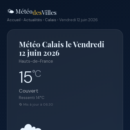
🌤️ Météo
des
Villes
Accueil
›
Actualités
›
Calais
› Vendredi 12 juin 2026
Météo Calais le Vendredi
12 juin 2026
Hauts-de-France
15
°C
Couvert
Ressenti
14
°C
🔄 Mis à jour à 06:30