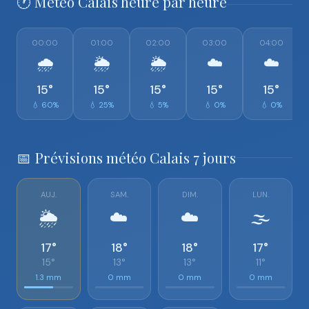
🕐 Météo Calais heure par heure
00:00
01:00
02:00
03:00
04:00
🌧️
🌦️
🌦️
☁️
☁️
15°
15°
15°
15°
15°
💧 60%
💧 25%
💧 5%
💧 0%
💧 0%
📅 Prévisions météo Calais 7 jours
AUJ.
SAM.
DIM.
LUN.
🌦️
☁️
☁️
🌫️
17°
18°
18°
17°
15°
13°
13°
11°
1.3 mm
0 mm
0 mm
0 mm