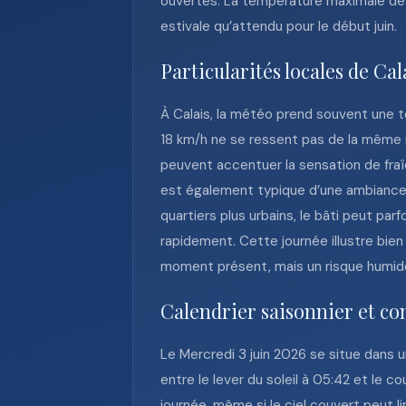
ouvertes. La température maximale de 
estivale qu’attendu pour le début juin.
Particularités locales de Cal
À Calais, la météo prend souvent une ton
18 km/h ne se ressent pas de la même m
peuvent accentuer la sensation de fraî
est également typique d’une ambiance ma
quartiers plus urbains, le bâti peut pa
rapidement. Cette journée illustre bie
moment présent, mais un risque humide
Calendrier saisonnier et co
Le Mercredi 3 juin 2026 se situe dans 
entre le lever du soleil à 05:42 et le co
journée, même si le ciel couvert peut 