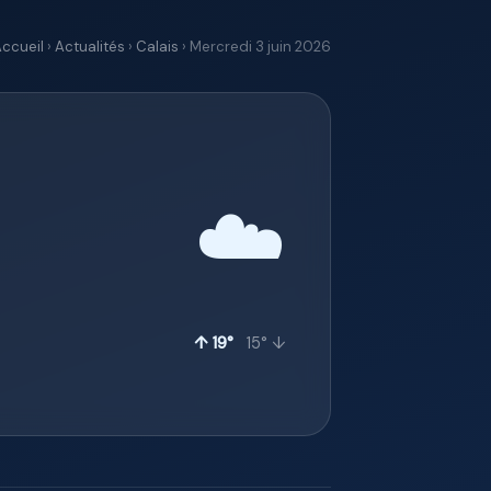
ccueil
›
Actualités
›
Calais
› Mercredi 3 juin 2026
☁️
↑ 19°
15° ↓