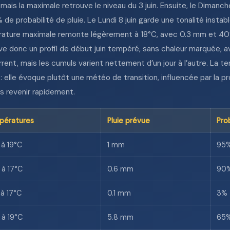
 mais la maximale retrouve le niveau du 3 juin. Ensuite, le Diman
de probabilité de pluie. Le Lundi 8 juin garde une tonalité insta
mpérature maximale remonte légèrement à 18°C, avec 0.3 mm et 40%
rve donc un profil de début juin tempéré, sans chaleur marquée, 
rrent, mais les cumuls varient nettement d’un jour à l’autre. La t
: elle évoque plutôt une météo de transition, influencée par la pr
s revenir rapidement.
pératures
Pluie prévue
Pro
 à 19°C
1 mm
95
 à 17°C
0.6 mm
90
 à 17°C
0.1 mm
3%
 à 19°C
5.8 mm
65