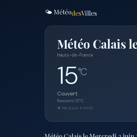
🌤️ Météo
des
Villes
Météo Calais l
Hauts-de-France
15
°C
Couvert
Ressenti
12
°C
🔄 Mis à jour à 06:30
Météo Calais le Mercredi 3 juin 2