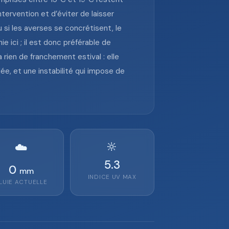
tervention et d’éviter de laisser
u si les averses se concrétisent, le
 ici ; il est donc préférable de
rien de franchement estival : elle
ée, et une instabilité qui impose de
🔆
☁️
5.3
0
mm
INDICE UV MAX
LUIE ACTUELLE