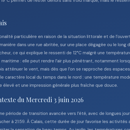
19°C permet de rester dehors sans froid marqué, mais le ressent
ais
alité particulière en raison de la situation littorale et de l’ouv
anière dans une rue abritée, sur une place dégagée ou le long du
cheur, ce qui explique le ressenti de 12°C malgré une températur
ritime : elle peut rendre l’air plus pénétrant, notamment lorsqu
rfois atténuer le vent, mais dès que l’on se rapproche des espace
n le caractère local du temps dans le nord : une température mod
 élevé et une impression générale plus fraîche que douce.
ntexte du Mercredi 3 juin 2026
une période de transition avancée vers l’été, avec de longues jou
ucher à 21:59. À Calais, cette durée de jour favorise les activités a
limiter la sensation de beau temps. Au jardin, les températures c