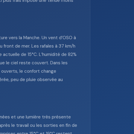
i plus frais impose une tenue moins
erture vers la Manche. Un vent d’OSO à
 front de mer. Les rafales à 37 km/h
e actuelle de 15°C. L’humidité de 82%
e le ciel reste couvert. Dans les
s ouverts, le confort change
érée, peu de pluie observée au
rnées et une lumière très présente
près le travail ou les sorties en fin de
omprises entre 15°C et 19°C restent