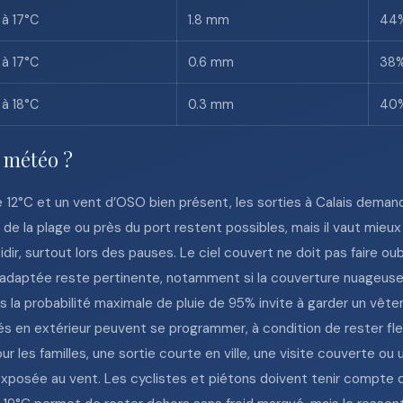
 à 17°C
1.8 mm
44
 à 17°C
0.6 mm
38
 à 18°C
0.3 mm
40
e météo ?
e 12°C et un vent d’OSO bien présent, les sorties à Calais dema
 de la plage ou près du port restent possibles, mais il vaut mie
dir, surtout lors des pauses. Le ciel couvert ne doit pas faire oub
adaptée reste pertinente, notamment si la couverture nuageuse d
 la probabilité maximale de pluie de 95% invite à garder un vêt
 en extérieur peuvent se programmer, à condition de rester flexib
r les familles, une sortie courte en ville, une visite couverte o
xposée au vent. Les cyclistes et piétons doivent tenir compte 