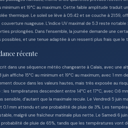
au minimum et 19°C au maximum. Cette faible amplitude traduit u
volée thermique. Le soleil se lève à 05:42 et se couche à 21:59, o
r la couverture nuageuse. L’indice UV maximal de 5.3 reste notabl
sorties prolongées. Dans l’ensemble, la journée demande une cert
possibles, et une tenue adaptée à un ressenti plus frais que le 
dance récente
nscrit dans une séquence météo changeante à Calais, avec une alt
 juin affiche 15°C au minimum et 19°C au maximum, avec 1 mm de p
ement douce dans les valeurs hautes, mais très exposée au risque
e : les températures descendent entre 14°C et 17°C, avec 0.6 mm
us sensible, d’autant que la maximale recule. Le Vendredi 5 juin m
nt 0.1 mm attendu et une probabilité de pluie de 3%. Les tempér
stable, malgré une fraîcheur matinale plus nette. Le Samedi 6 juin
probabilité de pluie de 65%, tandis que les températures vont d