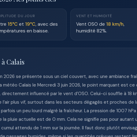
PLITUDE DU JOUR
VENT ET HUMIDITÉ
tre
15°C
et
19°C
, avec des
Vent OSO de
18 km/h
,
mpératures en baisse.
humidité 82%.
 à Calais
 juin 2026 se présente sous un ciel couvert, avec une ambiance fra
la météo Calais le Mercredi 3 juin 2026, le point marquant est c
, directement influencé par le vent d’OSO. Celui-ci souffle à 18 
e l’air plus vif, surtout dans les secteurs dégagés et proches de l
 parfois un peu lourd malgré la fraîcheur. La pression de 1007 h
la pluie actuelle est de 0 mm. Cela ne signifie pas pour autant u
 cumul attendu de 1 mm sur la journée. Il faut donc plutôt envis
 de passages humides, même si les quantités prévues restent li