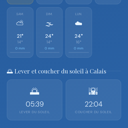
SAM.
DIM.
LUN.
⛅
🌫️
☁️
21°
24°
24°
14°
14°
16°
0 mm
0 mm
0 mm
🌅 Lever et coucher du soleil à Calais
🌅
🌇
05:39
22:04
LEVER DU SOLEIL
COUCHER DU SOLEIL