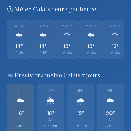
🕐 Météo Calais heure par heure
00:00
01:00
02:00
03:00
04:00
☁️
☁️
⛅
☁️
⛅
14°
14°
13°
13°
12°
💧 3%
💧 5%
💧 0%
💧 0%
💧 0%
📅 Prévisions météo Calais 7 jours
AUJ.
MER.
JEU.
VEN.
☁️
🌦️
🌧️
☁️
16°
16°
15°
20°
11°
12°
11°
15°
0 mm
0.6 mm
11.6 mm
0 mm