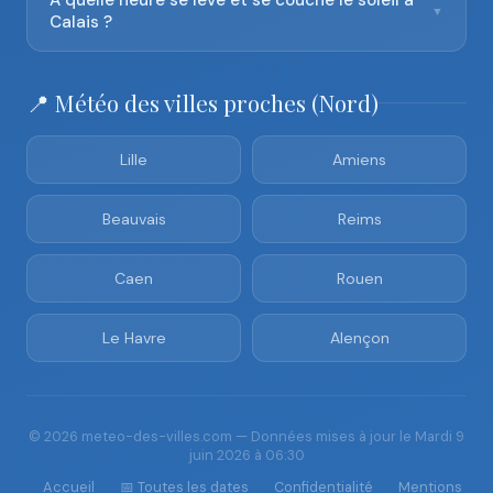
À quelle heure se lève et se couche le soleil à
▼
Calais ?
📍 Météo des villes proches (Nord)
Lille
Amiens
Beauvais
Reims
Caen
Rouen
Le Havre
Alençon
© 2026 meteo-des-villes.com — Données mises à jour le Mardi 9
juin 2026 à 06:30
Accueil
📅 Toutes les dates
Confidentialité
Mentions