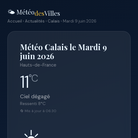
🌤️ Météo
des
Villes
Accueil
›
Actualités
›
Calais
› Mardi 9 juin 2026
Météo Calais le Mardi 9
juin 2026
Hauts-de-France
11
°C
Ciel dégagé
Ressenti
8
°C
🔄 Mis à jour à 06:30