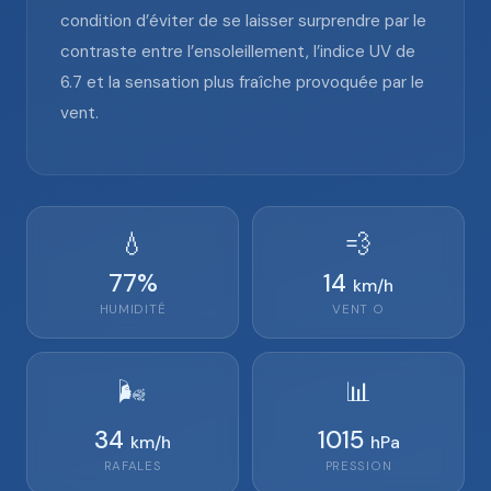
condition d’éviter de se laisser surprendre par le
contraste entre l’ensoleillement, l’indice UV de
6.7 et la sensation plus fraîche provoquée par le
vent.
💧
💨
77
%
14
km/h
HUMIDITÉ
VENT
O
🌬️
📊
34
1015
km/h
hPa
RAFALES
PRESSION