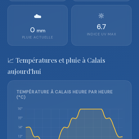
🔆
☁️
6.7
0
mm
INDICE UV MAX
PLUIE ACTUELLE
📈 Températures et pluie à Calais
aujourd'hui
TEMPÉRATURE À CALAIS HEURE PAR HEURE
(°C)