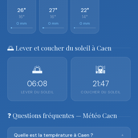
26°
27°
22°
16°
16°
14°
0 mm
0 mm
0 mm
🌅 Lever et coucher du soleil à Caen
🌅
🌇
06:08
21:47
LEVER DU SOLEIL
COUCHER DU SOLEIL
❓ Questions fréquentes — Météo Caen
Quelle est la température à Caen ?
▼