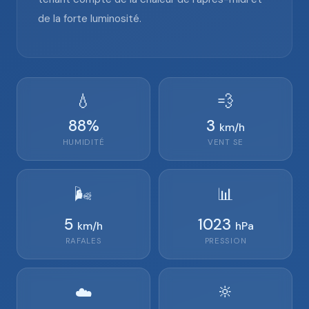
de la forte luminosité.
💧
💨
88
%
3
km/h
HUMIDITÉ
VENT
SE
🌬️
📊
5
1023
km/h
hPa
RAFALES
PRESSION
🔆
☁️