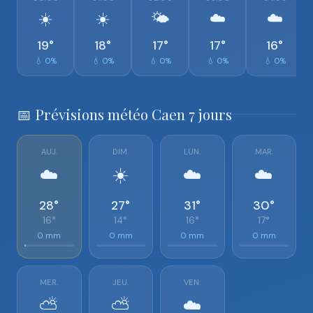
☀️
☀️
🌤️
☁️
☁️
19°
18°
17°
17°
16°
💧 0%
💧 0%
💧 0%
💧 0%
💧 0%
📅 Prévisions météo Caen 7 jours
AUJ.
DIM.
LUN.
MAR.
☁️
☀️
☁️
☁️
28°
27°
31°
30°
16°
14°
16°
17°
0 mm
0 mm
0 mm
0 mm
MER.
JEU.
VEN.
⛅
⛅
☁️