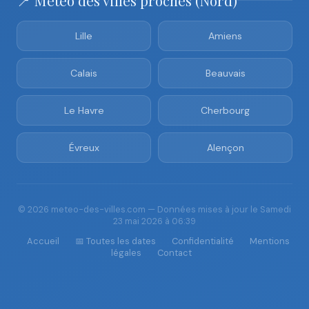
📍 Météo des villes proches (Nord)
Lille
Amiens
Calais
Beauvais
Le Havre
Cherbourg
Évreux
Alençon
© 2026 meteo-des-villes.com — Données mises à jour le Samedi
23 mai 2026 à 06:39
Accueil
📅 Toutes les dates
Confidentialité
Mentions
légales
Contact