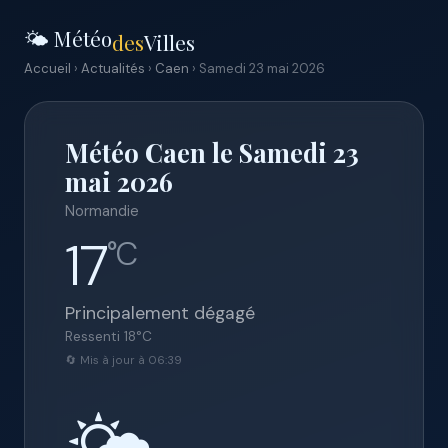
🌤️ Météo
des
Villes
Accueil
›
Actualités
›
Caen
› Samedi 23 mai 2026
Météo Caen le Samedi 23
mai 2026
Normandie
17
°C
Principalement dégagé
Ressenti
18
°C
🔄 Mis à jour à 06:39