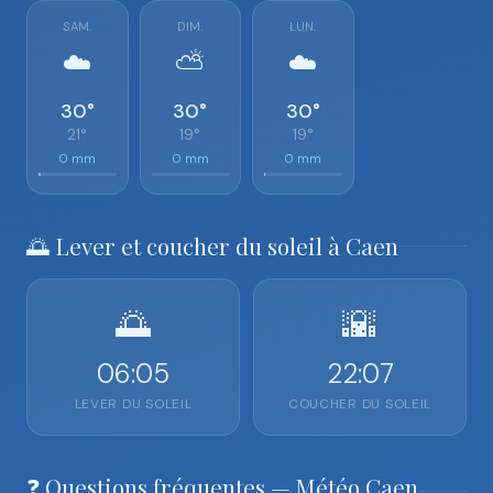
SAM.
DIM.
LUN.
☁️
⛅
☁️
30°
30°
30°
21°
19°
19°
0 mm
0 mm
0 mm
🌅 Lever et coucher du soleil à Caen
🌅
🌇
06:05
22:07
LEVER DU SOLEIL
COUCHER DU SOLEIL
❓ Questions fréquentes — Météo Caen