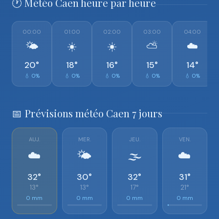
🕐 Météo Caen heure par heure
00:00
01:00
02:00
03:00
04:00
🌤️
☀️
☀️
⛅
☁️
20°
18°
16°
15°
14°
💧 0%
💧 0%
💧 0%
💧 0%
💧 0%
📅 Prévisions météo Caen 7 jours
AUJ.
MER.
JEU.
VEN.
☁️
🌤️
🌫️
☁️
32°
30°
32°
31°
13°
13°
17°
21°
0 mm
0 mm
0 mm
0 mm