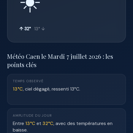
☀️
↑ 32°
13° ↓
Météo Caen le Mardi 7 juillet 2026 : les
points clés
TEMPS OBSERVÉ
13°C
, ciel dégagé, ressenti 13°C.
AMPLITUDE DU JOUR
Entre
13°C
et
32°C
, avec des températures en
baisse.