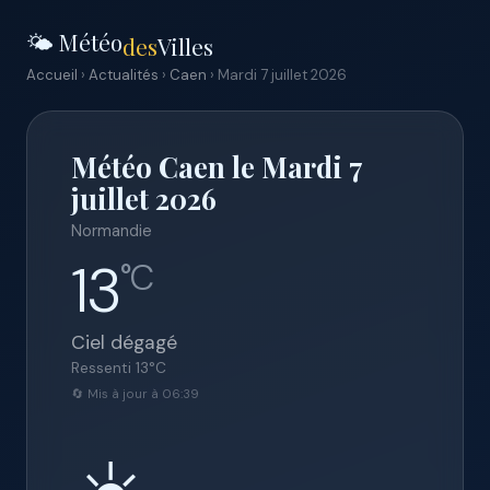
🌤️ Météo
des
Villes
Accueil
›
Actualités
›
Caen
› Mardi 7 juillet 2026
Météo Caen le Mardi 7
juillet 2026
Normandie
13
°C
Ciel dégagé
Ressenti
13
°C
🔄 Mis à jour à 06:39