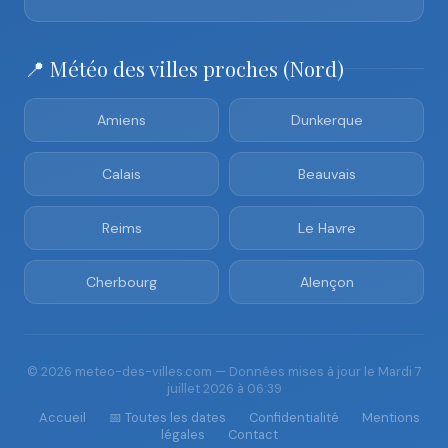
📍 Météo des villes proches (Nord)
Amiens
Dunkerque
Calais
Beauvais
Reims
Le Havre
Cherbourg
Alençon
© 2026 meteo-des-villes.com — Données mises à jour le Mardi 7
juillet 2026 à 06:39
Accueil
📅 Toutes les dates
Confidentialité
Mentions
légales
Contact