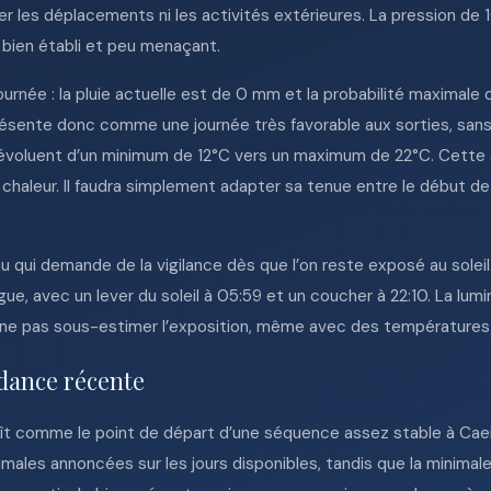
rber les déplacements ni les activités extérieures. La pression 
 bien établi et peu menaçant.
ournée : la pluie actuelle est de 0 mm et la probabilité maximale 
résente donc comme une journée très favorable aux sorties, sans
évoluent d’un minimum de 12°C vers un maximum de 22°C. Cette 
chaleur. Il faudra simplement adapter sa tenue entre le début de
au qui demande de la vigilance dès que l’on reste exposé au soleil
ngue, avec un lever du soleil à 05:59 et un coucher à 22:10. La lu
de ne pas sous-estimer l’exposition, même avec des températures
dance récente
raît comme le point de départ d’une séquence assez stable à Ca
imales annoncées sur les jours disponibles, tandis que la minima