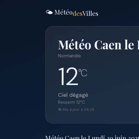
🌤️ Météo
des
Villes
Météo Caen le 
Normandie
12
°C
Ciel dégagé
Ressenti
12
°C
🔄 Mis à jour à 06:39
Météo Caen le Lundi 29 juin 2026 