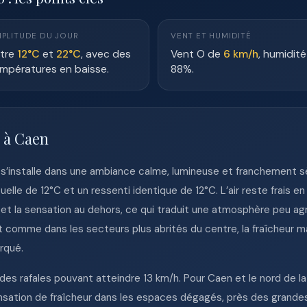
PLITUDE DU JOUR
VENT ET HUMIDITÉ
tre
12°C
et
22°C
, avec des
Vent O de
6 km/h
, humidité
mpératures en baisse.
88%.
e à Caen
 s’installe dans une ambiance calme, lumineuse et franchement s
lle de 12°C et un ressenti identique de 12°C. L’air reste frais 
t la sensation au dehors, ce qui traduit une atmosphère peu agr
 comme dans les secteurs plus abrités du centre, la fraîcheur ma
rqué.
des rafales pouvant atteindre 13 km/h. Pour Caen et le nord de l
nsation de fraîcheur dans les espaces dégagés, près des grandes 