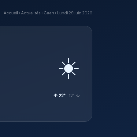
Accueil
›
Actualités
›
Caen
› Lundi 29 juin 2026
☀️
↑ 22°
12° ↓