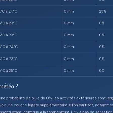
2°C à 24°C
0 mm
23%
3°C à 23°C
0 mm
0%
5°C à 23°C
0 mm
0%
4°C à 24°C
0 mm
0%
4°C à 23°C
0 mm
0%
5°C à 25°C
0 mm
0%
 météo ?
ne probabilité de pluie de 0%, les activités extérieures sont lar
évoir une couche légère supplémentaire si l’on part tôt, notamment
ssenti étant identique à la température, il n’y a pas de sensation