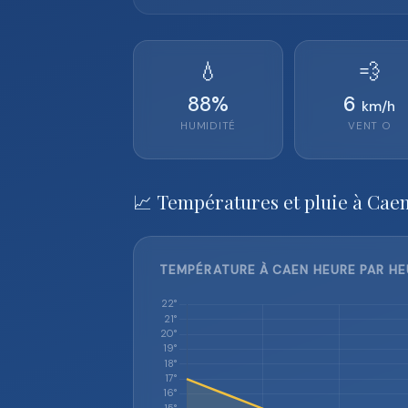
💧
💨
88
%
6
km/h
HUMIDITÉ
VENT
O
📈 Températures et pluie à Cae
TEMPÉRATURE À CAEN HEURE PAR HE