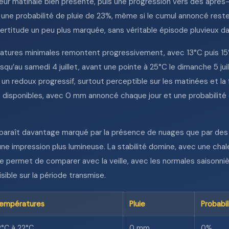
ur matinale bien présente, puis une progression vers des après-m
 une probabilité de pluie de 23%, même si le cumul annoncé rest
ertitude un peu plus marquée, sans véritable épisode pluvieux da
pératures minimales remontent progressivement, avec 13°C puis 15°C
qu’au samedi 4 juillet, avant une pointe à 25°C le dimanche 5 jui
un redoux progressif, surtout perceptible sur les matinées et la fin
 disponibles, avec 0 mm annoncé chaque jour et une probabilité de
s paraît davantage marqué par la présence de nuages que par des p
une impression plus lumineuse. La stabilité domine, avec une ch
ne permet de comparer avec la veille, avec les normales saisonn
isible sur la période transmise.
empératures
Pluie
Probabil
2°C à 22°C
0 mm
0%