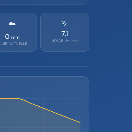
🔆
☁️
7.1
0
mm
INDICE UV MAX
LUIE ACTUELLE