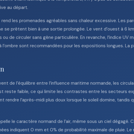
ive au départ.
°C rend les promenades agréables sans chaleur excessive. Les parc
ne se prêtent bien à une sortie prolongée. Le vent d’ouest à 6 km
u de circuler sans gêne particulière. En revanche, l’indice UV max
s à l’ombre sont recommandées pour les expositions longues. La 
en
t de l’équilibre entre l’influence maritime normande, les circul
est reste faible, ce qui limite les contrastes entre les secteurs 
nt rendre l’après-midi plus doux lorsque le soleil domine, tandis 
pelle le caractère normand de l’air, même sous un ciel dégagé.
nnées indiquent 0 mm et 0% de probabilité maximale de pluie. Le 