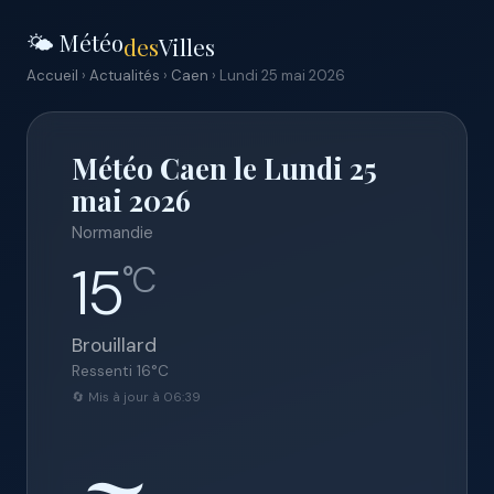
🌤️ Météo
des
Villes
Accueil
›
Actualités
›
Caen
› Lundi 25 mai 2026
Météo Caen le Lundi 25
mai 2026
Normandie
15
°C
Brouillard
Ressenti
16
°C
🔄 Mis à jour à 06:39