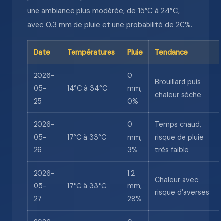
une ambiance plus modérée, de 15°C à 24°C,
avec 0.3 mm de pluie et une probabilité de 20%.
Date
Températures
Pluie
Tendance
2026-
0
Brouillard puis
05-
14°C à 34°C
mm,
chaleur sèche
25
0%
2026-
0
Temps chaud,
05-
17°C à 33°C
mm,
risque de pluie
26
3%
très faible
2026-
1.2
Chaleur avec
05-
17°C à 33°C
mm,
risque d’averses
27
28%