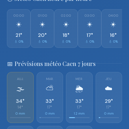
00:00
01:00
02:00
03:00
04:00
☀️
☀️
☀️
☀️
☀️
21°
20°
18°
17°
16°
💧 0%
💧 0%
💧 0%
💧 0%
💧 0%
📅 Prévisions météo Caen 7 jours
AUJ.
MAR.
MER.
JEU.
🌫️
⛅
🌦️
☁️
34°
33°
33°
29°
14°
17°
17°
17°
0 mm
0 mm
1.2 mm
0 mm