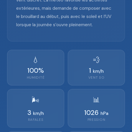
vent discret. La météo favorise les activités
extérieures, mais demande de composer avec
le brouillard au début, puis avec le soleil et l’UV
lorsque la journée s’ouvre pleinement.
💧
💨
100
%
1
km/h
HUMIDITÉ
VENT
SO
🌬️
📊
3
1026
km/h
hPa
RAFALES
PRESSION