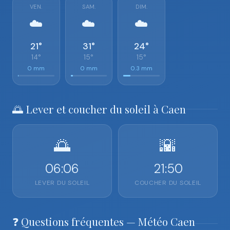
VEN.
SAM.
DIM.
☁️
☁️
☁️
21°
31°
24°
14°
15°
15°
0 mm
0 mm
0.3 mm
🌅 Lever et coucher du soleil à Caen
🌅
🌇
06:06
21:50
LEVER DU SOLEIL
COUCHER DU SOLEIL
❓ Questions fréquentes — Météo Caen