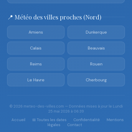
📍 Météo des villes proches (Nord)
Amiens
Dunkerque
Calais
Beauvais
Reims
Rouen
Le Havre
Cherbourg
© 2026 meteo-des-villes.com — Données mises à jour le Lundi
25 mai 2026 à 06:39
Accueil
📅 Toutes les dates
Confidentialité
Mentions
légales
Contact