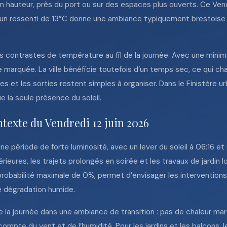
en hauteur, près du port ou sur des espaces plus ouverts. Ce Vend
d’un ressenti de 13°C donne une ambiance typiquement brestoise :
es contrastes de température au fil de la journée. Avec une mini
 marquée. La ville bénéficie toutefois d’un temps sec, ce qui ch
s et les sorties restent simples à organiser. Dans le Finistère ur
 la seule présence du soleil.
ntexte du Vendredi 12 juin 2026
une période de forte luminosité, avec un lever du soleil à 06:16 et
térieures, les trajets prolongés en soirée et les travaux de jardin
obabilité maximale de 0%, permet d’envisager les interventions a
e dégradation humide.
 la journée dans une ambiance de transition : pas de chaleur ma
t compte du vent et de l’humidité. Pour les jardins et les balcons, l