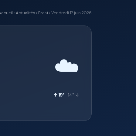
Accueil
›
Actualités
›
Brest
› Vendredi 12 juin 2026
☁️
↑ 19°
14° ↓