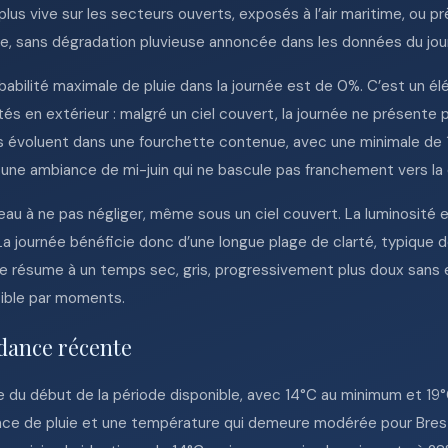
 plus vive sur les secteurs ouverts, exposés à l’air maritime, ou pr
e, sans dégradation pluvieuse annoncée dans les données du jour
babilité maximale de pluie dans la journée est de 0%. C’est un é
tés en extérieur : malgré un ciel couvert, la journée ne présente 
 évoluent dans une fourchette contenue, avec une minimale de 
une ambiance de mi-juin qui ne bascule pas franchement vers la 
veau à ne pas négliger, même sous un ciel couvert. La luminosité 
. La journée bénéficie donc d’une longue plage de clarté, typique 
e se résume à un temps sec, gris, progressivement plus doux sa
ible par moments.
dance récente
îche du début de la période disponible, avec 14°C au minimum et 19
nce de pluie et une température qui demeure modérée pour Brest. 