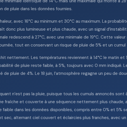
e minimale identique de 14°C mais une maximale qui monte à 28°
n de pluie dans les données fournies.
haleur, avec 16°C au minimum et 30°C au maximum. La probabilité
t donc plus lumineuse et plus chaude, avec un signal d’instabilité
imale redescend à 27°C, avec une minimale de 19°C. Cette valeur 
ournée, tout en conservant un risque de pluie de 5% et un cumu
aîchit nettement. Les températures reviennent à 14°C le matin et 1
abilité de pluie reste faible, à 5%, toujours avec 0 mm indiqué. L
té de pluie de 4%. Le 18 juin, l’atmosphère regagne un peu de dou
arquant n’est pas la pluie, puisque tous les cumuls annoncés sont 
ée fraîche et couverte à une séquence nettement plus chaude, a
 faible dans les données disponibles, compris entre 0% et 5% se
ec, alternant ciel couvert et éclaircies plus franches, avec un p