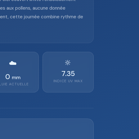
bles aux pollens, aucune donnée
lement, cette journée combine rythme de
🔆
☁️
7.35
0
mm
INDICE UV MAX
LUIE ACTUELLE