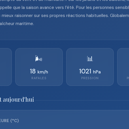
rappelle que la saison avance vers l’été. Pour les personnes sensi
donc mieux raisonner sur ses propres réactions habituelles. Globa
raîcheur maritime.
🌬️
📊
18
1021
km/h
hPa
RAFALES
PRESSION
P
t aujourd'hui
URE (°C)