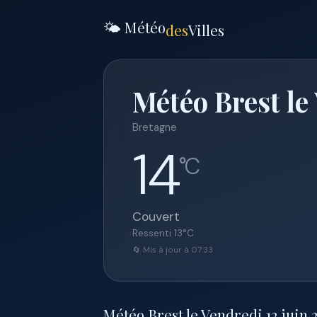
🌤️ Météo
des
Villes
Météo Brest le
Bretagne
14
°C
Couvert
Ressenti
13
°C
🔄 Mis à jour à 07:33
Météo Brest le Vendredi 12 juin 2