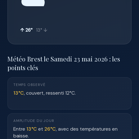
☁️
↑ 26°
13° ↓
Météo Brest le Samedi 23 mai 2026 : les
points clés
TEMPS OBSERVÉ
13°C
, couvert, ressenti 12°C.
AMPLITUDE DU JOUR
Entre
13°C
et
26°C
, avec des températures en
baisse.