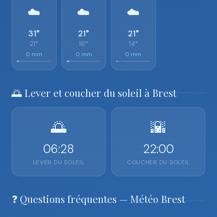
☁️
☁️
☁️
31°
21°
21°
21°
16°
14°
0 mm
0 mm
0 mm
🌅 Lever et coucher du soleil à Brest
🌅
🌇
06:28
22:00
LEVER DU SOLEIL
COUCHER DU SOLEIL
❓ Questions fréquentes — Météo Brest