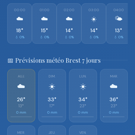
00:00
01:00
02:00
03:00
04:00
☁️
☁️
☁️
☀️
🌤️
18°
15°
14°
14°
13°
💧 0%
💧 0%
💧 0%
💧 0%
💧 0%
📅 Prévisions météo Brest 7 jours
AUJ.
DIM.
LUN.
MAR.
☁️
☀️
☀️
☁️
26°
33°
34°
36°
13°
17°
23°
23°
0 mm
0 mm
0 mm
0 mm
MER.
JEU.
VEN.