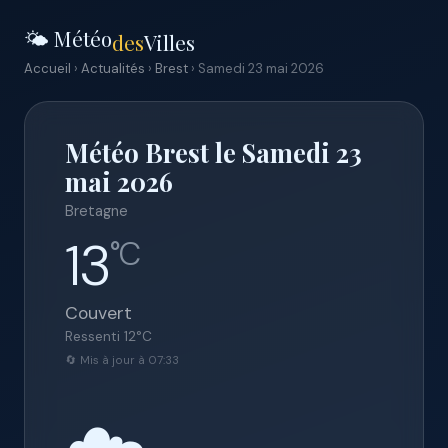
🌤️ Météo
des
Villes
Accueil
›
Actualités
›
Brest
› Samedi 23 mai 2026
Météo Brest le Samedi 23
mai 2026
Bretagne
13
°C
Couvert
Ressenti
12
°C
🔄 Mis à jour à 07:33