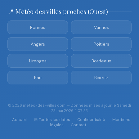
📍 Météo des villes proches (Ouest)
Rennes
Vannes
Angers
Poitiers
Limoges
Bordeaux
Pau
Biarritz
© 2026 meteo-des-villes.com — Données mises à jour le Samedi
23 mai 2026 à 07:33
Accueil
📅 Toutes les dates
Confidentialité
Mentions
légales
Contact