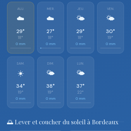
AUJ.
MER.
JEU.
VEN.
☁️
☁️
🌤️
🌤️
29°
27°
29°
30°
18°
18°
18°
19°
0 mm
0 mm
0 mm
0 mm
SAM.
DIM.
LUN.
☀️
🌤️
🌤️
34°
38°
37°
19°
19°
22°
0 mm
0 mm
0 mm
🌅 Lever et coucher du soleil à Bordeaux