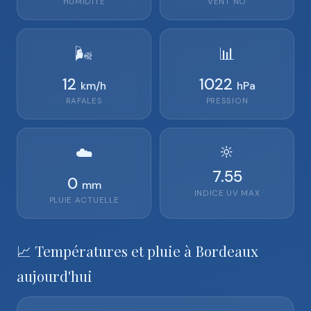
HUMIDITÉ
VENT
NO
🌬️
📊
12
1022
km/h
hPa
RAFALES
PRESSION
🔆
☁️
7.55
0
mm
INDICE UV MAX
PLUIE ACTUELLE
📈 Températures et pluie à Bordeaux
aujourd'hui