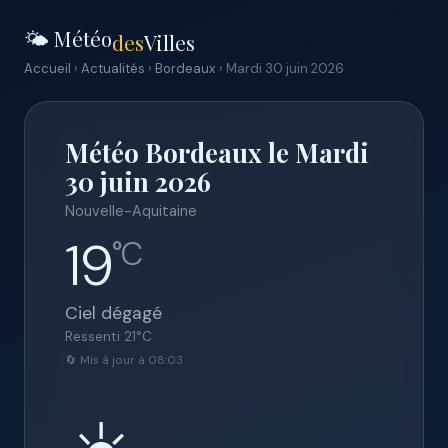
🌤️ Météo
des
Villes
Accueil
›
Actualités
›
Bordeaux
› Mardi 30 juin 2026
Météo Bordeaux le Mardi
30 juin 2026
Nouvelle-Aquitaine
19
°C
Ciel dégagé
Ressenti
21
°C
🔄 Mis à jour à 08:03