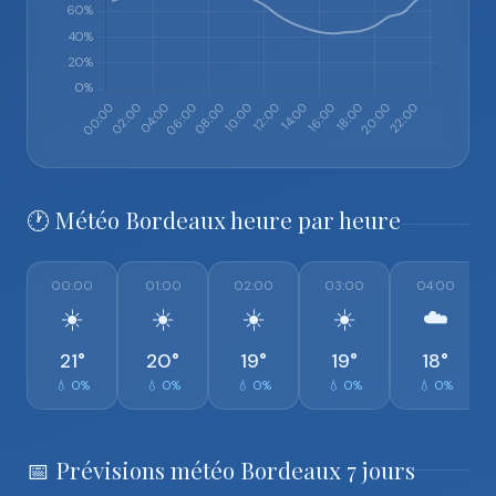
🕐 Météo Bordeaux heure par heure
00:00
01:00
02:00
03:00
04:00
☀️
☀️
☀️
☀️
☁️
21°
20°
19°
19°
18°
💧 0%
💧 0%
💧 0%
💧 0%
💧 0%
📅 Prévisions météo Bordeaux 7 jours