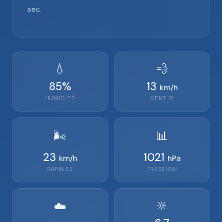
sec.
💧
💨
85
%
13
km/h
HUMIDITÉ
VENT
O
🌬️
📊
23
1021
km/h
hPa
RAFALES
PRESSION
🔆
☁️