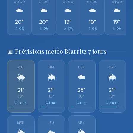
00:00
01:00
02:00
03:00
04:00
☁️
☁️
☁️
☁️
☁️
20°
20°
19°
19°
19°
💧 0%
💧 0%
💧 0%
💧 0%
💧 0%
📅 Prévisions météo Biarritz 7 jours
AUJ.
DIM.
LUN.
MAR.
🌦️
🌦️
☁️
🌦️
21°
21°
25°
21°
19°
18°
18°
19°
0.1 mm
0.1 mm
0 mm
0.2 mm
MER.
JEU.
VEN.
🌦️
☁️
🌦️