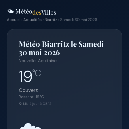
🌤️ Météo
des
Villes
Accueil
›
Actualités
›
Biarritz
› Samedi 30 mai 2026
Météo Biarritz le Samedi
30 mai 2026
Nouvelle-Aquitaine
19
°C
Couvert
Ressenti
19
°C
🔄 Mis à jour à 08:12