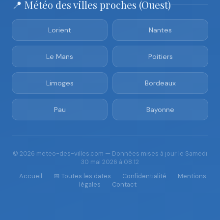
📍 Météo des villes proches (Ouest)
Lorient
Nantes
Le Mans
Poitiers
Limoges
Bordeaux
Pau
Bayonne
© 2026 meteo-des-villes.com — Données mises à jour le Samedi
30 mai 2026 à 08:12
Accueil
📅 Toutes les dates
Confidentialité
Mentions
légales
Contact