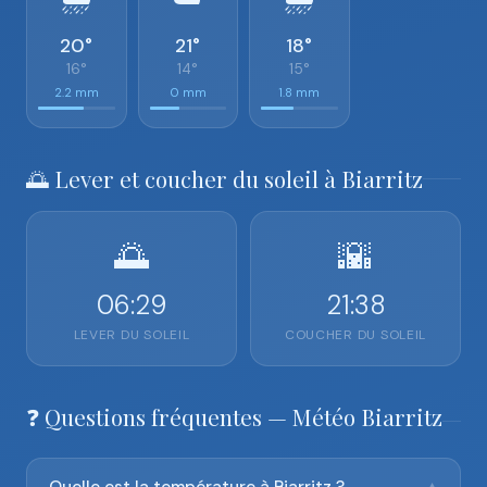
20°
21°
18°
16°
14°
15°
2.2 mm
0 mm
1.8 mm
🌅 Lever et coucher du soleil à Biarritz
🌅
🌇
06:29
21:38
LEVER DU SOLEIL
COUCHER DU SOLEIL
❓ Questions fréquentes — Météo Biarritz