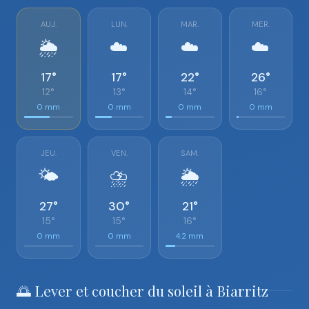
AUJ.
LUN.
MAR.
MER.
🌦️
☁️
☁️
☁️
17°
17°
22°
26°
12°
13°
14°
16°
0 mm
0 mm
0 mm
0 mm
JEU.
VEN.
SAM.
🌤️
⛈️
🌦️
27°
30°
21°
15°
15°
16°
0 mm
0 mm
4.2 mm
🌅 Lever et coucher du soleil à Biarritz