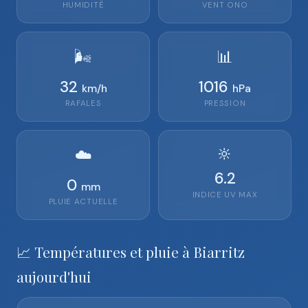
HUMIDITÉ
VENT
ONO
🌬️
📊
32
1016
km/h
hPa
RAFALES
PRESSION
🔆
☁️
6.2
0
mm
INDICE UV MAX
PLUIE ACTUELLE
📈 Températures et pluie à Biarritz
aujourd'hui