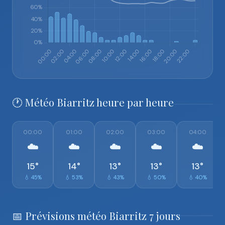
🕐 Météo Biarritz heure par heure
00:00
01:00
02:00
03:00
04:00
☁️
☁️
☁️
☁️
☁️
15°
14°
13°
13°
13°
💧 45%
💧 53%
💧 43%
💧 50%
💧 40%
📅 Prévisions météo Biarritz 7 jours