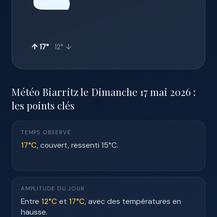
☁️
↑ 17°
12° ↓
Météo Biarritz le Dimanche 17 mai 2026 :
les points clés
TEMPS OBSERVÉ
17°C
, couvert, ressenti 15°C.
AMPLITUDE DU JOUR
Entre
12°C
et
17°C
, avec des températures en
hausse.