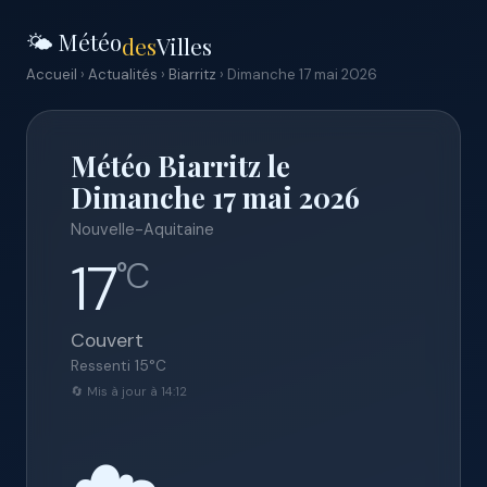
🌤️ Météo
des
Villes
Accueil
›
Actualités
›
Biarritz
› Dimanche 17 mai 2026
Météo Biarritz le
Dimanche 17 mai 2026
Nouvelle-Aquitaine
17
°C
Couvert
Ressenti
15
°C
🔄 Mis à jour à 14:12