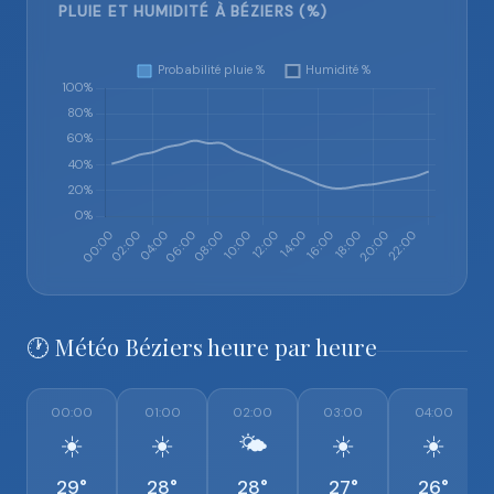
PLUIE ET HUMIDITÉ À BÉZIERS (%)
🕐 Météo Béziers heure par heure
00:00
01:00
02:00
03:00
04:00
☀️
☀️
🌤️
☀️
☀️
29°
28°
28°
27°
26°