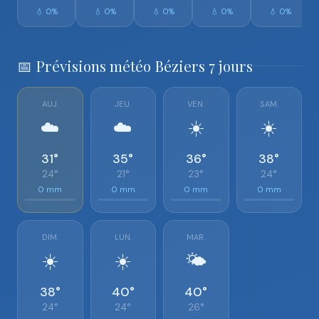
💧 0%
💧 0%
💧 0%
💧 0%
💧 0%
📅 Prévisions météo Béziers 7 jours
AUJ.
JEU.
VEN.
SAM.
☁️
☁️
☀️
☀️
31°
35°
36°
38°
24°
21°
23°
24°
0 mm
0 mm
0 mm
0 mm
DIM.
LUN.
MAR.
☀️
☀️
🌤️
38°
40°
40°
24°
24°
26°