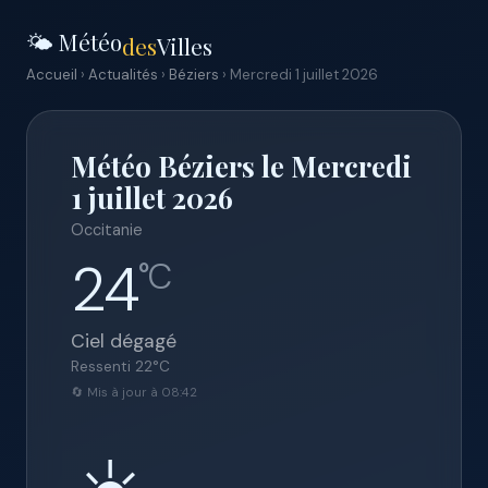
🌤️ Météo
des
Villes
Accueil
›
Actualités
›
Béziers
› Mercredi 1 juillet 2026
Météo Béziers le Mercredi
1 juillet 2026
Occitanie
24
°C
Ciel dégagé
Ressenti
22
°C
🔄 Mis à jour à 08:42