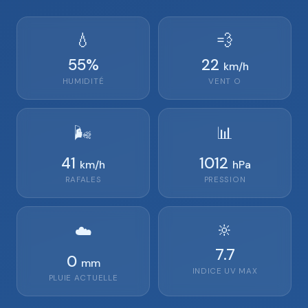
💧
💨
55
%
22
km/h
HUMIDITÉ
VENT
O
🌬️
📊
41
1012
km/h
hPa
RAFALES
PRESSION
🔆
☁️
7.7
0
mm
INDICE UV MAX
PLUIE ACTUELLE